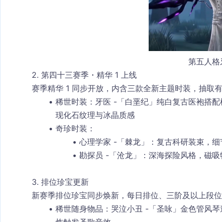
第五人格
2. 第四十三赛季・精华 1 上线
赛季精华 1 同步开放，内含三款全新主题时装，抽取
稀世时装
：牙医 -「白垩纪」纯白复古医袍搭
现化石纹理与冰晶质感
奇珍时装
：
心理学家 -「棘龙」：复古科研装束，
勘探员 -「沧龙」：深海探险风格，磁
3. 排位珍宝更新
新赛季排位珍宝同步焕新，每日排位、三阶及以上段位
稀世随身物品
：哭泣小丑 -「圣咏」金色管风