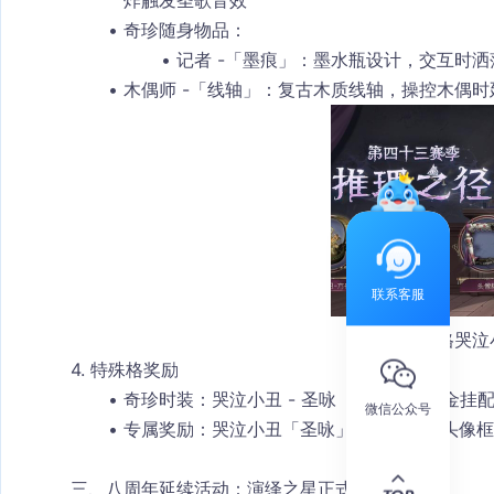
炸触发圣歌音效
奇珍随身物品
：
记者 -「墨痕」：墨水瓶设计，交互时
木偶师 -「线轴」：复古木质线轴，操控木偶
联系客服
第五人格哭泣
4. 特殊格奖励
奇珍时装：
哭泣小丑 - 圣咏
（与排位珍宝金挂
微信公众号
专属奖励：哭泣小丑「圣咏」主题头像、头像框
三、八周年延续活动：演绎之星正式开启