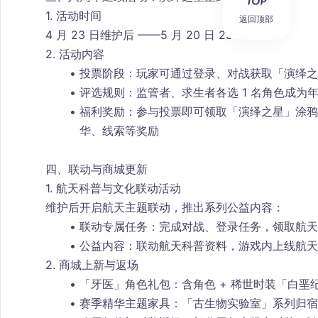
1. 活动时间
返回顶部
4 月 23 日维护后 ——5 月 20 日 23:59
2. 活动内容
投票阶段
：玩家可通过登录、对战获取「演绎之
评选规则
：监管者、求生者各选 1 名角色成
福利奖励
：参与投票即可领取「演绎之星」涂鸦
华、线索等奖励
四、联动与商城更新
1. 航天科普与文化联动活动
维护后开启航天主题联动，推出系列公益内容：
联动专属任务：完成对战、登录任务，领取
航天
公益内容：联动航天科普资料，游戏内上线航天
2. 商城上新与返场
「牙医」角色礼包：含角色 + 稀世时装「白垩纪
赛季精华主题家具：「古生物实验室」系列归宿