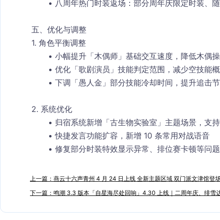
八周年热门时装返场：部分周年庆限定时装、随身
五、优化与调整
1. 角色平衡调整
小幅提升「木偶师」基础交互速度，降低木偶操
优化「歌剧演员」技能判定范围，减少空技能概
下调「愚人金」部分技能冷却时间，提升追击节
2. 系统优化
归宿系统新增「古生物实验室」主题场景，支持
快捷发言功能扩容，新增 10 条常用对战语音
修复部分时装特效显示异常、排位赛卡顿等问题
上一篇：燕云十六声青州 4 月 24 日上线 全新主题区域 双门派文津馆登
下一篇：鸣潮 3.3 版本「自星海尽处回响」4.30 上线｜二周年庆、绯