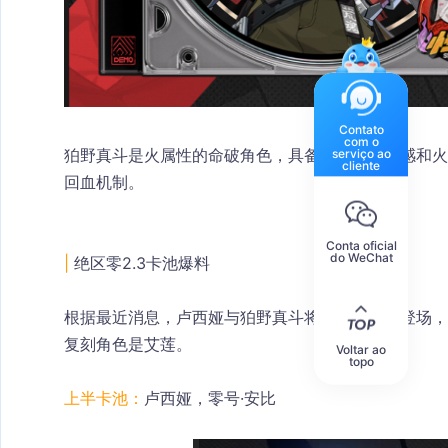
Contato
com o
serviço ao
狛野真斗是火属性的命破角色，具备超爽的打击感和
cliente
回血机制。
Conta oficial
do WeChat
|
 绝区零2.3卡池爆料
根据最近消息，卢西娅与狛野真斗将在上半卡池登场，
复刻角色是艾莲。
Voltar ao
topo
上半卡池：
卢西娅，零号·安比