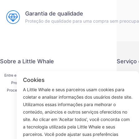
Garantia de qualidade
Proteção de qualidade para uma compra sem preocup
Sobre a Little Whale
Serviço
Entre em contato conosco
Política de
Cookies
Processo de envio
Método de
A Little Whale e seus parceiros usam cookies para
Processo de reembolso
Acordo d
coletar e analisar informações dos usuários deste site.
Sobre nós
K
Utilizamos essas informações para melhorar o
conteúdo, anúncios e outros serviços oferecidos no
site. Ao clicar em 'Aceitar todos', você concorda com
a tecnologia utilizada pela Little Whale e seus
Face
parceiros. Você pode ajustar suas preferências