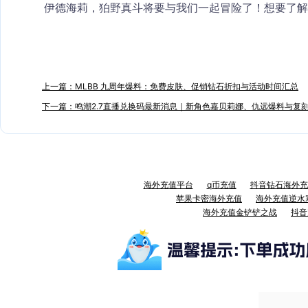
伊德海莉，狛野真斗将要与我们一起冒险了！想要了解
上一篇：MLBB 九周年爆料：免费皮肤、促销钻石折扣与活动时间汇总
下一篇：鸣潮2.7直播兑换码最新消息｜新角色嘉贝莉娜、仇远爆料与复
海外充值平台
q币充值
抖音钻石海外充
苹果卡密海外充值
海外充值逆水
海外充值金铲铲之战
抖音