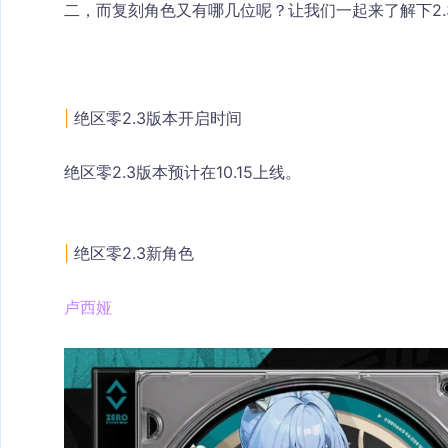
二，而复刻角色又有哪几位呢？让我们一起来了解下2.
|
 绝区零2.3版本开启时间
绝区零2.3版本预计在10.15上线。
|
 绝区零2.3新角色
卢西娅