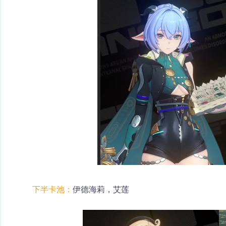
下半卡池：
伊德海莉，艾莲