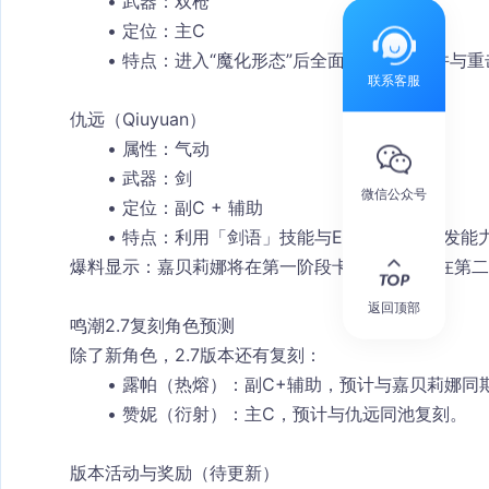
武器：双枪
定位：主C
特点：进入“魔化形态”后全面强化攻击，并与重
联系客服
仇远（Qiuyuan）
属性：气动
武器：剑
微信公众号
定位：副C + 辅助
特点：利用「剑语」技能与Echo连招，爆发能
爆料显示：嘉贝莉娜将在
第一阶段卡池
，仇远将在
第二
返回顶部
鸣潮2.7复刻角色预测
除了新角色，2.7版本还有复刻：
露帕（热熔）
：副C+辅助，预计与嘉贝莉娜同
赞妮（衍射）
：主C，预计与仇远同池复刻。
版本活动与奖励（待更新）