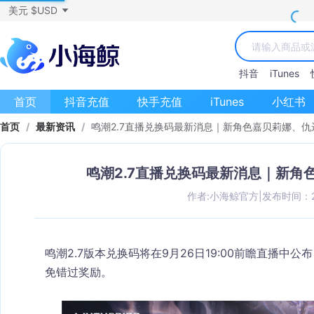
美元 $USD
抖音
iTunes
首页
抖音充值
快手充值
iTunes
小红书
首页
/
最新资讯
/
鸣潮2.7直播兑换码最新消息｜新角色嘉贝莉娜、
鸣潮2.7直播兑换码最新消息｜新角
作者:小海鲸官方
|
发布时间：202
鸣潮2.7版本兑换码将在
9月26日19:00前瞻直播
中公布
免错过奖励。