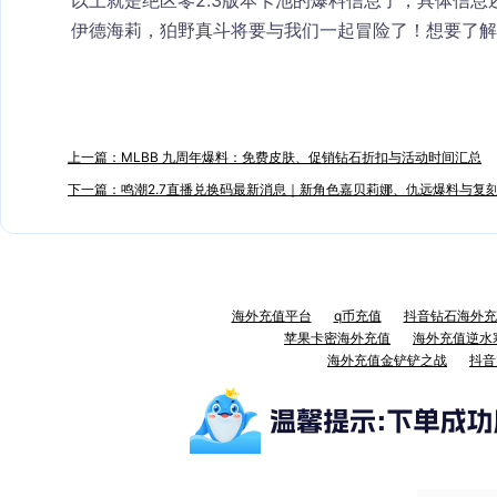
以上就是绝区零2.3版本卡池的爆料信息了，具体信
伊德海莉，狛野真斗将要与我们一起冒险了！想要了解
上一篇：MLBB 九周年爆料：免费皮肤、促销钻石折扣与活动时间汇总
下一篇：鸣潮2.7直播兑换码最新消息｜新角色嘉贝莉娜、仇远爆料与复
海外充值平台
q币充值
抖音钻石海外充
苹果卡密海外充值
海外充值逆水
海外充值金铲铲之战
抖音