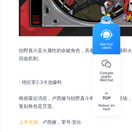
Service
client
狛野真斗是火属性的命破角色，具备超爽的打击感和
回血机制。
Compte
public
WeChat
|
 绝区零2.3卡池爆料
根据最近消息，卢西娅与狛野真斗将在上半卡池登场，
Retour en
复刻角色是艾莲。
haut
上半卡池：
卢西娅，零号·安比