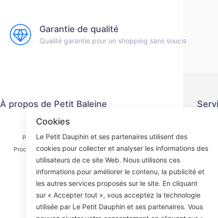
Garantie de qualité
Qualité garantie pour un shopping sans soucis
À propos de Petit Baleine
Serv
Cookies
Nous contacter
Politiq
Le Petit Dauphin et ses partenaires utilisent des
Processus d'expédition
Méth
cookies pour collecter et analyser les informations des
Processus de remboursement
Ac
utilisateurs de ce site Web. Nous utilisons ces
À propos de nous
informations pour améliorer le contenu, la publicité et
les autres services proposés sur le site. En cliquant
sur « Accepter tout », vous acceptez la technologie
utilisée par Le Petit Dauphin et ses partenaires. Vous
Face