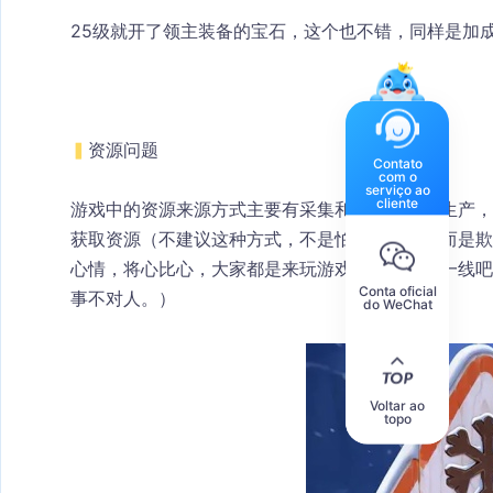
25级就开了领主装备的宝石，这个也不错，同样是加
▍
资源问题
Contato
com o
serviço ao
cliente
游戏中的资源来源方式主要有采集和城内建筑的生产，
获取资源（不建议这种方式，不是怕引起纠纷，而是欺
心情，将心比心，大家都是来玩游戏的，做人留一线吧
Conta oficial
事不对人。）
do WeChat
Voltar ao
topo