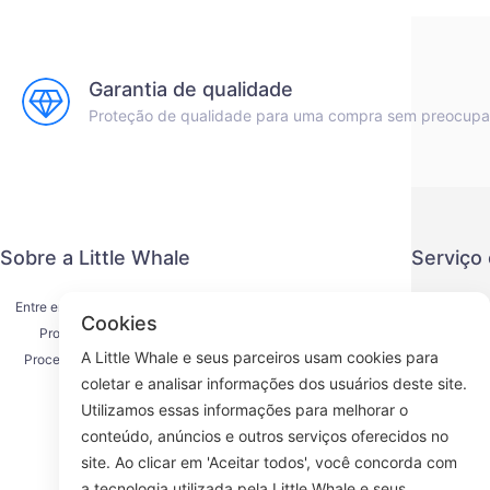
Garantia de qualidade
Proteção de qualidade para uma compra sem preocup
Sobre a Little Whale
Serviço
Entre em contato conosco
Política de
Cookies
Processo de envio
Método de
A Little Whale e seus parceiros usam cookies para
Processo de reembolso
Acordo d
coletar e analisar informações dos usuários deste site.
Sobre nós
K
Utilizamos essas informações para melhorar o
conteúdo, anúncios e outros serviços oferecidos no
site. Ao clicar em 'Aceitar todos', você concorda com
a tecnologia utilizada pela Little Whale e seus
Face