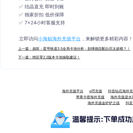
✅ 结晶直充 即时到账
✅ 独家折扣 低价保障
✅ 7×24小时客服支持
立即访问
小海鲸海外充值平台
，来解锁更多精彩内容！
上一篇：崩坏：星穹铁道3.5全局卡池分析：刻律德菈配白厄太超模？！
下一篇：绝区零2.2版本卡池抽取建议！
海外充值平台
q币充值
抖音钻石海外充
苹果卡密海外充值
海外充值逆水
海外充值金铲铲之战
抖音