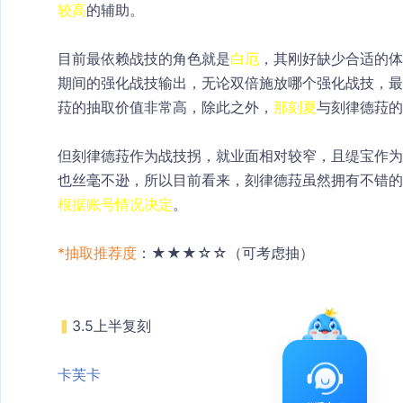
较高
的辅助。
目前最依赖战技的角色就是
白厄
，其刚好缺少合适的体
期间的强化战技输出，无论双倍施放哪个强化战技，最
菈的抽取价值非常高，除此之外，
那刻夏
与刻律德菈的
但刻律德菈作为战技拐，就业面相对较窄，且缇宝作为
也丝毫不逊，所以目前看来，刻律德菈虽然拥有不错的
根据账号情况决定
。
*抽取推荐度
：★★★☆☆（可考虑抽）
▍
3.5上半复刻
卡芙卡