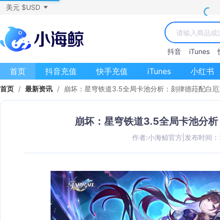
美元 $USD
抖音
iTunes
首页
抖音充值
快手充值
iTunes
小红书
首页
/
最新资讯
/
崩坏：星穹铁道3.5全局卡池分析：刻律德菈配白
崩坏：星穹铁道3.5全局卡池分
作者:小海鲸官方
|
发布时间：202