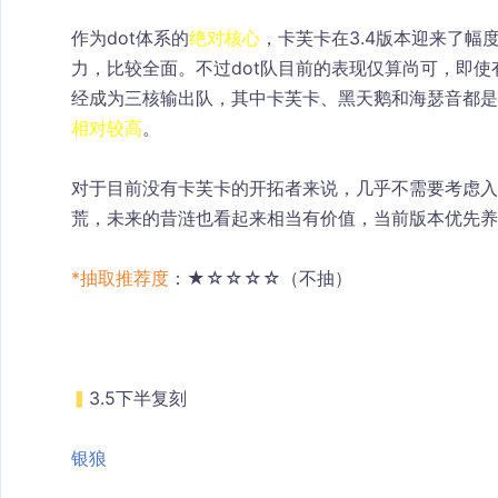
作为dot体系的
绝对核心
，卡芙卡在3.4版本迎来了幅
力，比较全面。不过dot队目前的表现仅算尚可，即使有
经成为三核输出队，其中卡芙卡、黑天鹅和海瑟音都是
相对较高
。
对于目前没有卡芙卡的开拓者来说，几乎不需要考虑入手
荒，未来的昔涟也看起来相当有价值，当前版本优先养
*抽取推荐度
：★☆☆☆☆（不抽）
▍
3.5下半复刻
银狼