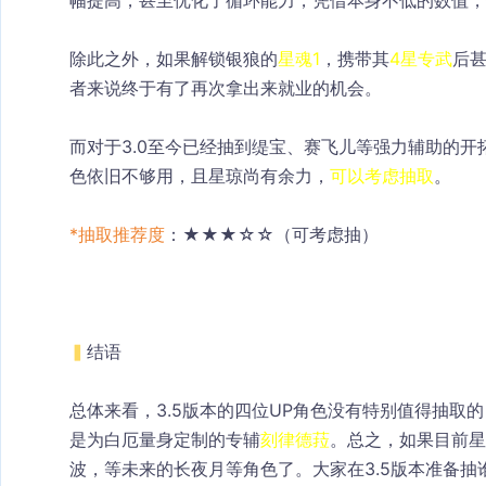
幅提高，甚至优化了循环能力，凭借本身不低的数值，
除此之外，如果解锁银狼的
星魂1
，携带其
4星专武
后
者来说终于有了再次拿出来就业的机会。
而对于3.0至今已经抽到缇宝、赛飞儿等强力辅助的
色依旧不够用，且星琼尚有余力，
可以考虑抽取
。
*抽取推荐度
：★★★☆☆（可考虑抽）
▍
结语
总体来看，3.5版本的四位UP角色没有特别值得抽取
是为白厄量身定制的专辅
刻律德菈
。总之，如果目前星
波，等未来的长夜月等角色了。大家在3.5版本准备抽