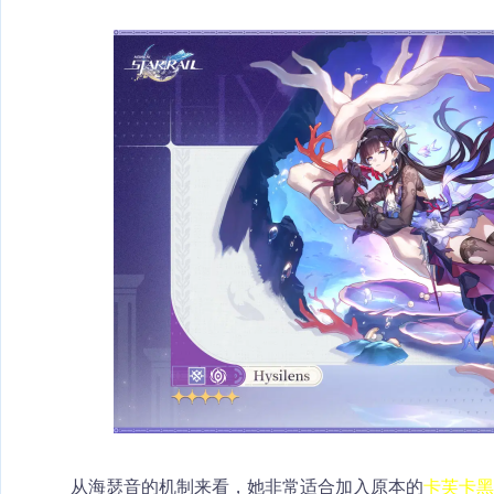
从海瑟音的机制来看，她非常适合加入原本的
卡芙卡黑