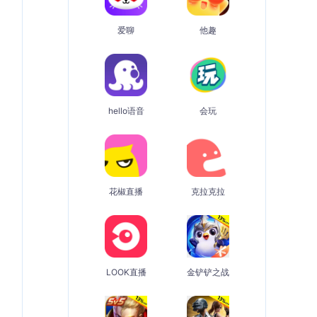
爱聊
他趣
hello语音
会玩
花椒直播
克拉克拉
LOOK直播
金铲铲之战