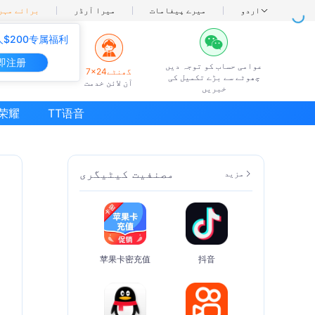
اردو
میرے پیغامات
میرا آرڈر
برائے مہرب
$200专属福利
即注册
عوامی حساب کو توجہ دیں
7×24گھنٹے
چھوٹے سے بڑے تکمیل کی
آن لائن خدمت
خبریں
荣耀
TT语音
مصنفیت کیٹیگری
مزید
苹果卡密充值
抖音