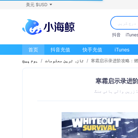
美元 $USD
抖音
iTune
首页
抖音充值
快手充值
iTunes
寒霜启示录进阶攻略：
/
تازہ ترین معلومات
/
ہوم پیج
寒霜启示录进
 زریں والی ہائی جنگ