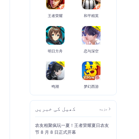
王者荣耀
和平精英
明日方舟
恋与深空
鸣潮
梦幻西游
کھیل کی خبریں
مزید
农友相聚疯玩一夏！王者荣耀夏日农友
节 8 月 8 日正式开幕