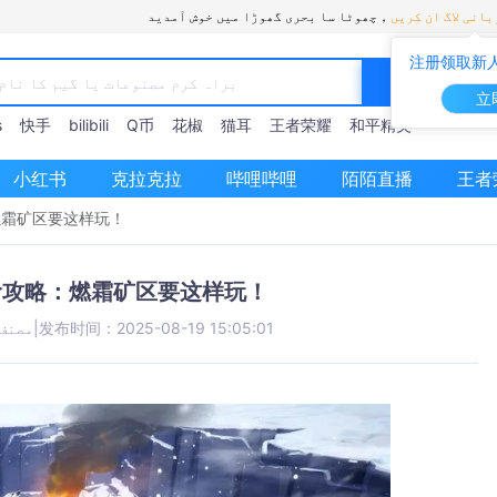
انی لاگ ان کریں
چھوٹا سا بحری گھوڑا میں خوش آمدید，
注册领取新人
立
s
快手
bilibili
Q币
花椒
猫耳
王者荣耀
和平精英
小红书
克拉克拉
哔哩哔哩
陌陌直播
王者
燃霜矿区要这样玩！
阶攻略：燃霜矿区要这样玩！
发布时间：2025-08-19 15:05:01
|
مصنف: