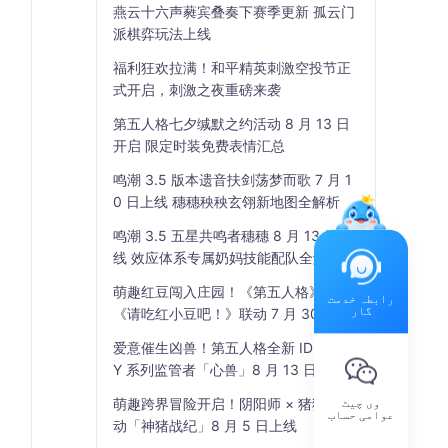
燕云十六声蕤宾叠奏下赛季更新 孤云门
派棋弈玩法上线
福利狂欢拉满！和平精英刺激空投节正
式开启，刺激之夜重磅来袭
第五人格七夕缄默之约活动 8 月 13 日
开启 限定时装免费表情汇总
鸣潮 3.5 版本遗音扶剑荡梦而歌 7 月 1
0 日上线 穗穗秧秧玄翎新地图全解析
鸣潮 3.5 五星共鸣者穗穗 8 月 13 日上
线 效应体系专属奶妈技能配队全解析
萌趣红豆闯入庄园！《第五人格》×
رابطہ خدمت
گار
《请吃红小豆吧！》联动 7 月 30 日开
启
爱意催生凶兽！第五人格全新 IDENTIT
Y 系列监管者「心兽」8 月 13 日登场
وی چیٹ
萌趣跨界冒险开启！阴阳师 × 猪猪侠联
عوامی حساب
动「神猪战纪」8 月 5 日上线