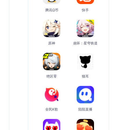
腾讯Q币
快手
原神
崩坏：星穹铁道
绝区零
猫耳
全民K歌
陌陌直播