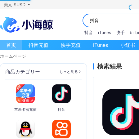
美元 $USD
抖音
iTunes
快手
bilibi
首页
抖音充值
快手充值
iTunes
小红书
ホームページ
検索結果
商品カテゴリー
もっと見る
苹果卡密充值
抖音