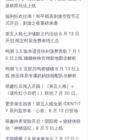
派棋弈玩法上线
福利狂欢拉满！和平精英刺激空投节正
式开启，刺激之夜重磅来袭
第五人格七夕缄默之约活动 8 月 13 日
开启 限定时装免费表情汇总
鸣潮 3.5 版本遗音扶剑荡梦而歌 7 月 1
0 日上线 穗穗秧秧玄翎新地图全解析
鸣潮 3.5 五星共鸣者穗穗 8 月 13 日上
线 效应体系专属奶妈技能配队全解析
萌趣红豆闯入庄园！《第五人格》×
《请吃红小豆吧！》联动 7 月 30 日开
启
爱意催生凶兽！第五人格全新 IDENTIT
Y 系列监管者「心兽」8 月 13 日登场
萌趣跨界冒险开启！阴阳师 × 猪猪侠联
动「神猪战纪」8 月 5 日上线
无限暖暖 2.8 版本黄金尘 7 月 17 日上