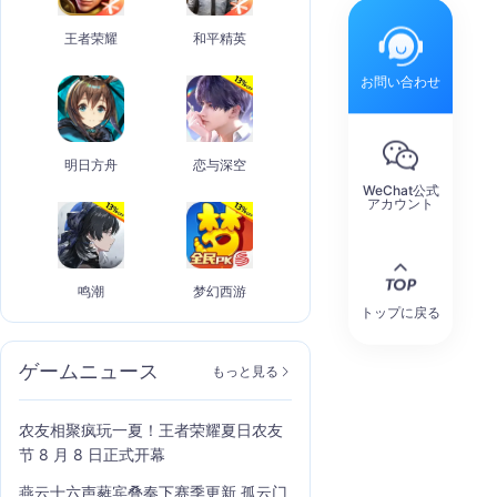
王者荣耀
和平精英
お問い合わせ
明日方舟
恋与深空
WeChat公式
アカウント
鸣潮
梦幻西游
トップに戻る
ゲームニュース
もっと見る
农友相聚疯玩一夏！王者荣耀夏日农友
节 8 月 8 日正式开幕
燕云十六声蕤宾叠奏下赛季更新 孤云门