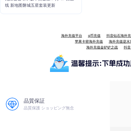
线 新地图磐城五星套装更新
海外充值平台
q币充值
抖音钻石海外充
苹果卡密海外充值
海外充值逆水
海外充值金铲铲之战
抖音
品質保証
品質保護 ショッピング無念