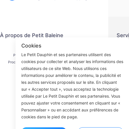
À propos de Petit Baleine
Serv
Cookies
Nous contacter
Politiq
Le Petit Dauphin et ses partenaires utilisent des
Processus d'expédition
Méth
cookies pour collecter et analyser les informations des
Processus de remboursement
Ac
utilisateurs de ce site Web. Nous utilisons ces
À propos de nous
informations pour améliorer le contenu, la publicité et
les autres services proposés sur le site. En cliquant
sur « Accepter tout », vous acceptez la technologie
utilisée par Le Petit Dauphin et ses partenaires. Vous
Face
pouvez ajuster votre consentement en cliquant sur «
Personnaliser » ou en accédant aux préférences de
ROOM 23
cookies dans le pied de page.