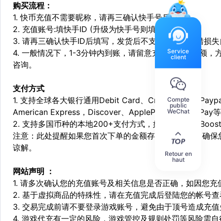
购买流程：
1. 快币充值不需要昵称，请再三确认快手号后付款。
2. 充值账号:填快手ID (升级为快手号则填快手号)
3. 请再三确认快手ID后填写，发货后不支持退换，填错损
Service
4. 一般情况下，1-3分钟内到账，请留意充值之前的余额
client
咨询。
支付方式
1. 支持全球各大银行通用Debit Card、Credit Card和Pa
Compte
public
American Express，Discover、ApplePay和GooglePay
WeChat
2. 支持多国币种的本地200+支付方式，如：Alipay，Boost，
注意：此处提醒如果您首次下单的金额存在异常，为了确保
谅解。
Retour en
haut
网站声明 ：
1. 请多次确认您的充值账号及相关信息是否正确，如因您
2. 基于虚拟商品的特殊性，请在充值完成后登陆您的帐号
3. 交易完成前请不要登录游戏账号，避免由于顶号造成充
4. 游戏代充有一定的风险，游戏管控及规则处罚等风险需自