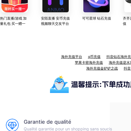
热门直播/游戏 加
安陌直播 安币充值
可可星球 钻石充值
齐齐
量礼包 买一赠一
视频聊天交友平台
值
海外充值平台
q币充值
抖音钻石海外充
苹果卡密海外充值
海外充值逆水
海外充值金铲铲之战
抖音
Garantie de qualité
Qualité garantie pour un shopping sans soucis