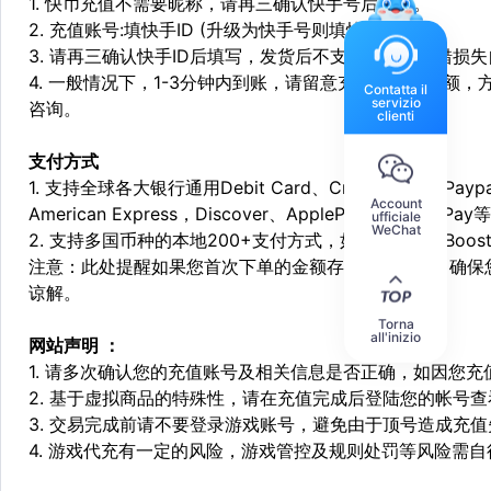
1. 快币充值不需要昵称，请再三确认快手号后付款。
2. 充值账号:填快手ID (升级为快手号则填快手号)
3. 请再三确认快手ID后填写，发货后不支持退换，填错损
4. 一般情况下，1-3分钟内到账，请留意充值之前的余额
Contatta il
servizio
咨询。
clienti
支付方式
1. 支持全球各大银行通用Debit Card、Credit Card和Pa
Account
American Express，Discover、ApplePay和GooglePay
ufficiale
WeChat
2. 支持多国币种的本地200+支付方式，如：Alipay，Boost，
注意：此处提醒如果您首次下单的金额存在异常，为了确保
谅解。
Torna
all'inizio
网站声明 ：
1. 请多次确认您的充值账号及相关信息是否正确，如因您
2. 基于虚拟商品的特殊性，请在充值完成后登陆您的帐号
3. 交易完成前请不要登录游戏账号，避免由于顶号造成充
4. 游戏代充有一定的风险，游戏管控及规则处罚等风险需自