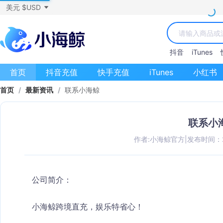
美元 $USD
抖音
iTunes
首页
抖音充值
快手充值
iTunes
小红书
首页
/
最新资讯
/
联系小海鲸
联系小
作者:小海鲸官方
|
发布时间：202
公司简介：
小海鲸跨境直充，娱乐特省心！