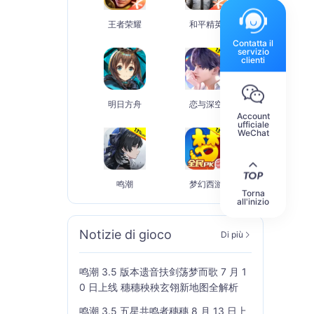
王者荣耀
和平精英
Contatta il
servizio
clienti
明日方舟
恋与深空
Account
ufficiale
WeChat
鸣潮
梦幻西游
Torna
all'inizio
Notizie di gioco
Di più
鸣潮 3.5 版本遗音扶剑荡梦而歌 7 月 1
0 日上线 穗穗秧秧玄翎新地图全解析
鸣潮 3.5 五星共鸣者穗穗 8 月 13 日上