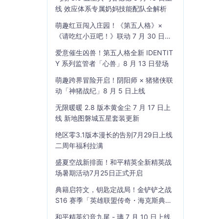
线 效应体系专属奶妈技能配队全解析
萌趣红豆闯入庄园！《第五人格》×
《请吃红小豆吧！》联动 7 月 30 日开
启
爱意催生凶兽！第五人格全新 IDENTIT
Y 系列监管者「心兽」8 月 13 日登场
萌趣跨界冒险开启！阴阳师 × 猪猪侠联
动「神猪战纪」8 月 5 日上线
无限暖暖 2.8 版本黄金尘 7 月 17 日上
线 新地图磐城五星套装更新
绝区零3.1版本漫长的告别7月29日上线
二周年福利拉满
盛夏空战新排面！和平精英全新精英战
场暑期活动7月25日正式开启
典籍启符文，钥匙定战局！金铲铲之战
S16 赛季「英雄联盟传奇・海克斯典
籍」7 月 23 日上线
和平精英幻音九尾 - 璃 7 月 10 日上线