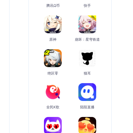
腾讯Q币
快手
原神
崩坏：星穹铁道
绝区零
猫耳
全民K歌
陌陌直播