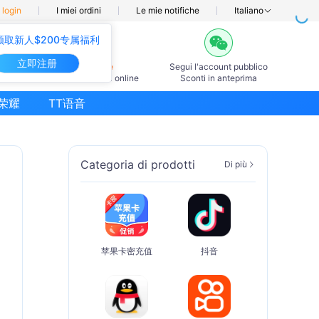
l login
I miei ordini
Le mie notifiche
Italiano
领取新人$200专属福利
立即注册
7×24ore
Segui l'account pubblico
Servizio clienti online
Sconti in anteprima
荣耀
TT语音
Categoria di prodotti
Di più
苹果卡密充值
抖音