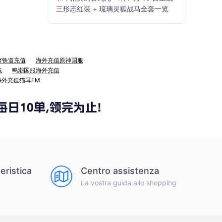
三形态红装 + 琉璃灵狐战马全套一览
穹铁道充值
海外充值原神国服
战
鸣潮国服海外充值
海外充值猫耳FM
eristica
Centro assistenza
La vostra guida allo shopping