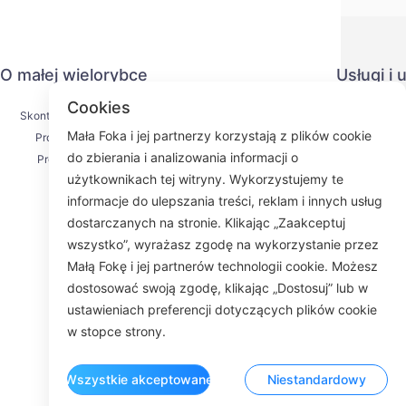
O małej wielorybce
Usługi i
Cookies
Skontaktuj się z nami
Polityka pr
Mała Foka i jej partnerzy korzystają z plików cookie
Proces wysyłki
Metoda pł
do zbierania i analizowania informacji o
Proces zwrotu
Umowa us
użytkownikach tej witryny. Wykorzystujemy te
O nas
KY
informacje do ulepszania treści, reklam i innych usług
dostarczanych na stronie. Klikając „Zaakceptuj
wszystko”, wyrażasz zgodę na wykorzystanie przez
Małą Fokę i jej partnerów technologii cookie. Możesz
Fac
dostosować swoją zgodę, klikając „Dostosuj” lub w
ustawieniach preferencji dotyczących plików cookie
ROOM 23
w stopce strony.
Wszystkie akceptowane
Niestandardowy