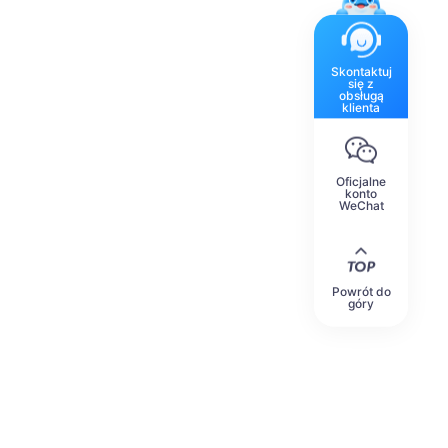
Skontaktuj
się z
obsługą
klienta
Oficjalne
konto
WeChat
Powrót do
góry