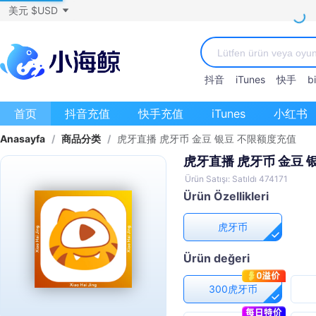
美元 $USD
抖音
iTunes
快手
bi
首页
抖音充值
快手充值
iTunes
小红书
Anasayfa
/
商品分类
/
虎牙直播 虎牙币 金豆 银豆 不限额度充值
虎牙直播 虎牙币 金豆 
Ürün Satışı: Satıldı 474171
Ürün Özellikleri
虎牙币
Ürün değeri
300虎牙币