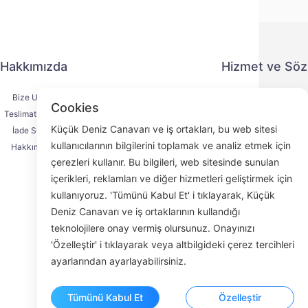
Hakkımızda
Hizmet ve Sö
Bize Ulaşın
Gizlilik Politika
Cookies
Teslimat Süreci
Ödeme Yönte
Küçük Deniz Canavarı ve iş ortakları, bu web sitesi
İade Süreci
Hizmet Sözleşm
kullanıcılarının bilgilerini toplamak ve analiz etmek için
Hakkımızda
KYC
çerezleri kullanır. Bu bilgileri, web sitesinde sunulan
içerikleri, reklamları ve diğer hizmetleri geliştirmek için
kullanıyoruz. 'Tümünü Kabul Et' i tıklayarak, Küçük
Deniz Canavarı ve iş ortaklarının kullandığı
Face
teknolojilere onay vermiş olursunuz. Onayınızı
'Özelleştir' i tıklayarak veya altbilgideki çerez tercihleri
ROOM 23
ayarlarından ayarlayabilirsiniz.
Tümünü Kabul Et
Özelleştir