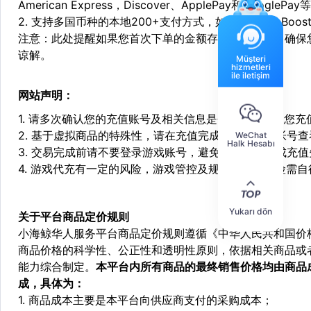
American Express，Discover、ApplePay和GooglePay
2. 支持多国币种的本地200+支付方式，如：Alipay，Boost，
注意：此处提醒如果您首次下单的金额存在异常，为了确保
谅解。
Müşteri
hizmetleri
ile iletişim
网站声明：
1. 请多次确认您的充值账号及相关信息是否正确，如因您
2. 基于虚拟商品的特殊性，请在充值完成后登陆您的帐号
WeChat
Halk Hesabı
3. 交易完成前请不要登录游戏账号，避免由于顶号造成充
4. 游戏代充有一定的风险，游戏管控及规则处罚等风险需自
Yukarı dön
关于平台商品定价规则
小海鲸华人服务平台商品定价规则遵循《中华人民共和国价
商品价格的科学性、公正性和透明性原则，依据相关商品或
能力综合制定。
本平台内所有商品的最终销售价格均由商品
成，具体为：
1. 商品成本主要是本平台向供应商支付的采购成本；