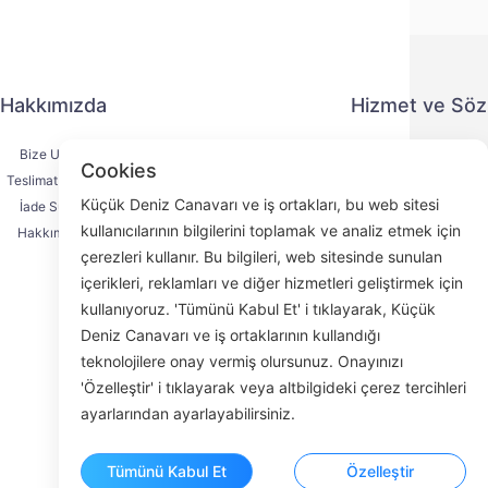
Hakkımızda
Hizmet ve Sö
Bize Ulaşın
Gizlilik Politika
Cookies
Teslimat Süreci
Ödeme Yönte
Küçük Deniz Canavarı ve iş ortakları, bu web sitesi
İade Süreci
Hizmet Sözleşm
kullanıcılarının bilgilerini toplamak ve analiz etmek için
Hakkımızda
KYC
çerezleri kullanır. Bu bilgileri, web sitesinde sunulan
içerikleri, reklamları ve diğer hizmetleri geliştirmek için
kullanıyoruz. 'Tümünü Kabul Et' i tıklayarak, Küçük
Deniz Canavarı ve iş ortaklarının kullandığı
Face
teknolojilere onay vermiş olursunuz. Onayınızı
'Özelleştir' i tıklayarak veya altbilgideki çerez tercihleri
ROOM 23
ayarlarından ayarlayabilirsiniz.
Tümünü Kabul Et
Özelleştir