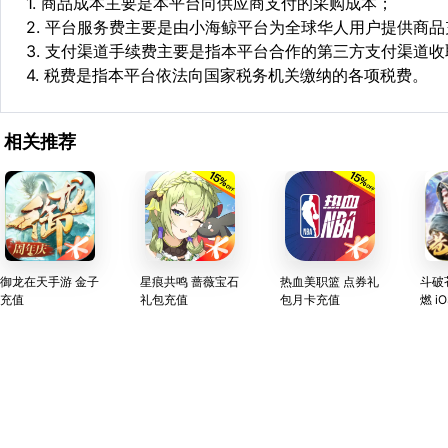
1. 商品成本主要是本平台向供应商支付的采购成本；
2. 平台服务费主要是由小海鲸平台为全球华人用户提供商
3. 支付渠道手续费主要是指本平台合作的第三方支付渠道
4. 税费是指本平台依法向国家税务机关缴纳的各项税费。
相关推荐
御龙在天手游 金子
星痕共鸣 蔷薇宝石
热血美职篮 点券礼
斗破
充值
礼包充值
包月卡充值
燃 i
市充