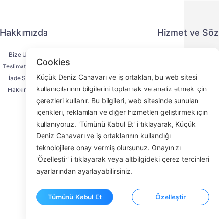
Hakkımızda
Hizmet ve Sö
Bize Ulaşın
Gizlilik Politika
Cookies
Teslimat Süreci
Ödeme Yönte
Küçük Deniz Canavarı ve iş ortakları, bu web sitesi
İade Süreci
Hizmet Sözleşm
kullanıcılarının bilgilerini toplamak ve analiz etmek için
Hakkımızda
KYC
çerezleri kullanır. Bu bilgileri, web sitesinde sunulan
içerikleri, reklamları ve diğer hizmetleri geliştirmek için
kullanıyoruz. 'Tümünü Kabul Et' i tıklayarak, Küçük
Deniz Canavarı ve iş ortaklarının kullandığı
Face
teknolojilere onay vermiş olursunuz. Onayınızı
'Özelleştir' i tıklayarak veya altbilgideki çerez tercihleri
ROOM 23
ayarlarından ayarlayabilirsiniz.
Tümünü Kabul Et
Özelleştir