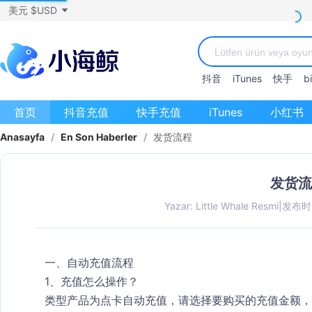
美元 $USD
抖音
iTunes
快手
bi
首页
抖音充值
快手充值
iTunes
小红书
Anasayfa
/
En Son Haberler
/
发货流程
发货流
Yazar: Little Whale Resmi
|
发布时间
一、自动充值流程
1、充值怎么操作？
类型产品为点卡自动充值，请选择要购买的充值金额，