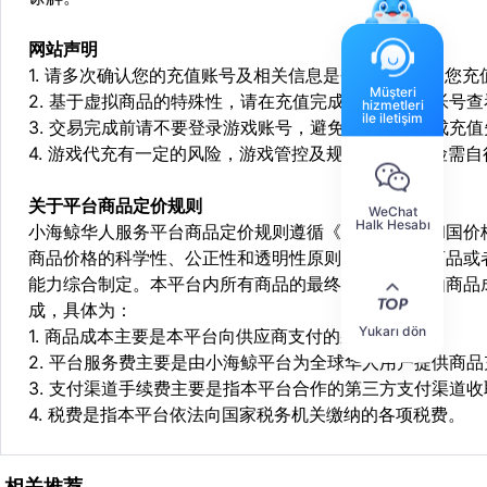
网站声明
1. 请多次确认您的充值账号及相关信息是否正确，如因您
Müşteri
2. 基于虚拟商品的特殊性，请在充值完成后登陆您的帐号
hizmetleri
ile iletişim
3. 交易完成前请不要登录游戏账号，避免由于顶号造成充
4. 游戏代充有一定的风险，游戏管控及规则处罚等风险需自
关于平台商品定价规则
WeChat
Halk Hesabı
小海鲸华人服务平台商品定价规则遵循《中华人民共和国价
商品价格的科学性、公正性和透明性原则，依据相关商品或
能力综合制定。本平台内所有商品的最终销售价格均由商品
成，具体为：
Yukarı dön
1. 商品成本主要是本平台向供应商支付的采购成本；
2. 平台服务费主要是由小海鲸平台为全球华人用户提供商
3. 支付渠道手续费主要是指本平台合作的第三方支付渠道
4. 税费是指本平台依法向国家税务机关缴纳的各项税费。
相关推荐