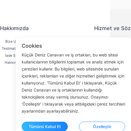
Hakkımızda
Hizmet ve Sö
Bize Ulaşın
Gizlilik Politika
Cookies
Teslimat Süreci
Ödeme Yönte
Küçük Deniz Canavarı ve iş ortakları, bu web sitesi
İade Süreci
Hizmet Sözleşm
kullanıcılarının bilgilerini toplamak ve analiz etmek için
Hakkımızda
KYC
çerezleri kullanır. Bu bilgileri, web sitesinde sunulan
içerikleri, reklamları ve diğer hizmetleri geliştirmek için
kullanıyoruz. 'Tümünü Kabul Et' i tıklayarak, Küçük
Deniz Canavarı ve iş ortaklarının kullandığı
Face
teknolojilere onay vermiş olursunuz. Onayınızı
'Özelleştir' i tıklayarak veya altbilgideki çerez tercihleri
ROOM 23
ayarlarından ayarlayabilirsiniz.
Tümünü Kabul Et
Özelleştir