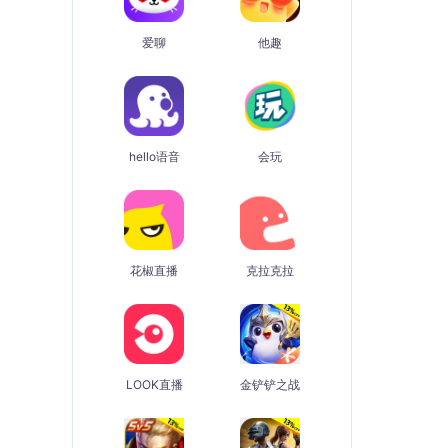
爱聊
他趣
hello语音
会玩
花椒直播
克拉克拉
LOOK直播
金铲铲之战