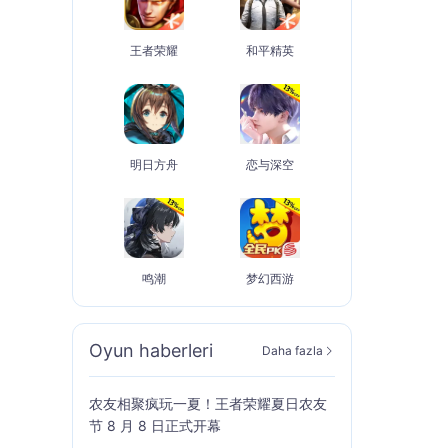
王者荣耀
和平精英
明日方舟
恋与深空
鸣潮
梦幻西游
Oyun haberleri
Daha fazla
农友相聚疯玩一夏！王者荣耀夏日农友
节 8 月 8 日正式开幕