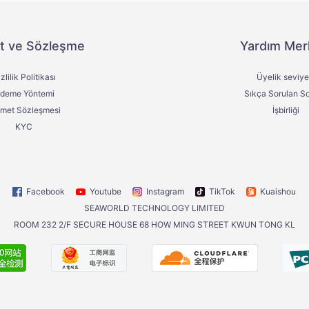
t ve Sözleşme
Yardım Mer
zlilik Politikası
Üyelik seviye
deme Yöntemi
Sıkça Sorulan So
zmet Sözleşmesi
İşbirliği
KYC
Facebook
Youtube
Instagram
TikTok
Kuaishou
SEAWORLD TECHNOLOGY LIMITED
ROOM 232 2/F SECURE HOUSE 68 HOW MING STREET KWUN TONG KL