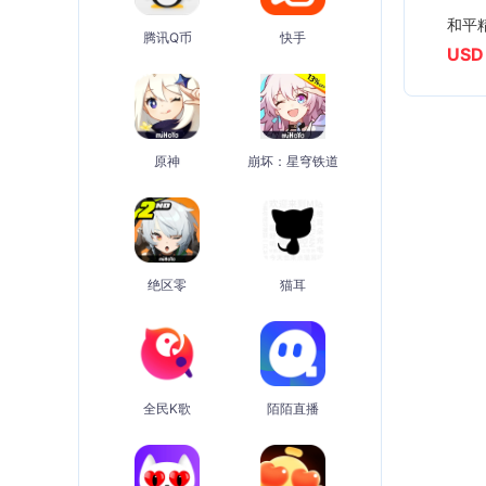
和平
腾讯Q币
快手
USD 
原神
崩坏：星穹铁道
绝区零
猫耳
全民K歌
陌陌直播