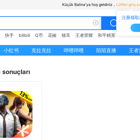
Küçük Balina'ya hoş geldiniz，
Lütfen giriş y
注册领取
快手
bilibili
Q币
花椒
猫耳
王者荣耀
和平精英
小红书
克拉克拉
哔哩哔哩
陌陌直播
王者
 sonuçları