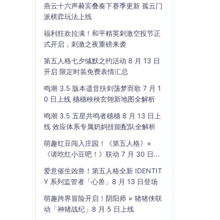
燕云十六声蕤宾叠奏下赛季更新 孤云门
派棋弈玩法上线
福利狂欢拉满！和平精英刺激空投节正
式开启，刺激之夜重磅来袭
第五人格七夕缄默之约活动 8 月 13 日
开启 限定时装免费表情汇总
鸣潮 3.5 版本遗音扶剑荡梦而歌 7 月 1
0 日上线 穗穗秧秧玄翎新地图全解析
鸣潮 3.5 五星共鸣者穗穗 8 月 13 日上
线 效应体系专属奶妈技能配队全解析
萌趣红豆闯入庄园！《第五人格》×
《请吃红小豆吧！》联动 7 月 30 日开
启
爱意催生凶兽！第五人格全新 IDENTIT
Y 系列监管者「心兽」8 月 13 日登场
萌趣跨界冒险开启！阴阳师 × 猪猪侠联
动「神猪战纪」8 月 5 日上线