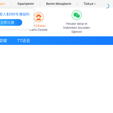
apın
Siparişlerim
Benim Mesajlarım
Türkçe
新人$200专属福利
立即注册
Hesabı takip et
7×24saat
İndirimleri önceden
Canlı Destek
öğrenin
荣耀
TT语音