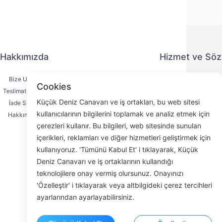
Hakkımızda
Hizmet ve Sö
Bize Ulaşın
Gizlilik Politika
Cookies
Teslimat Süreci
Ödeme Yönte
Küçük Deniz Canavarı ve iş ortakları, bu web sitesi
İade Süreci
Hizmet Sözleşm
kullanıcılarının bilgilerini toplamak ve analiz etmek için
Hakkımızda
KYC
çerezleri kullanır. Bu bilgileri, web sitesinde sunulan
içerikleri, reklamları ve diğer hizmetleri geliştirmek için
kullanıyoruz. 'Tümünü Kabul Et' i tıklayarak, Küçük
Deniz Canavarı ve iş ortaklarının kullandığı
Face
teknolojilere onay vermiş olursunuz. Onayınızı
'Özelleştir' i tıklayarak veya altbilgideki çerez tercihleri
ROOM 23
ayarlarından ayarlayabilirsiniz.