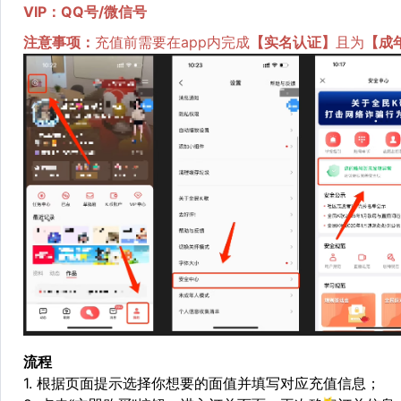
VIP：QQ号/微信号
注意事项：
充值前需要在app内完成
【
实名认证
】
且为
【
成
流程
1. 根据页面提示选择你想要的面值并填写对应充值信息；