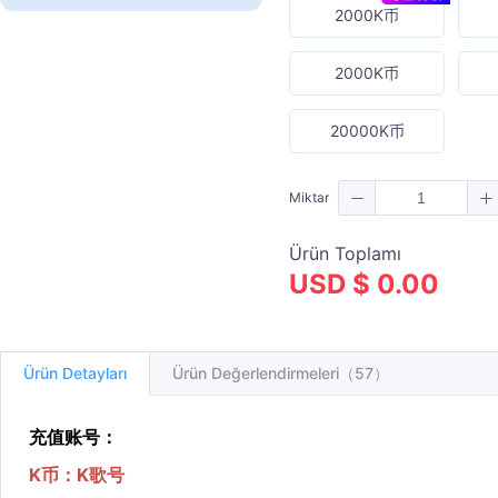
2000K币
2000K币
20000K币
Miktar
Ürün Toplamı
USD $ 0.00
Ürün Detayları
Ürün Değerlendirmeleri（57）
充值账号：
K币：K歌号