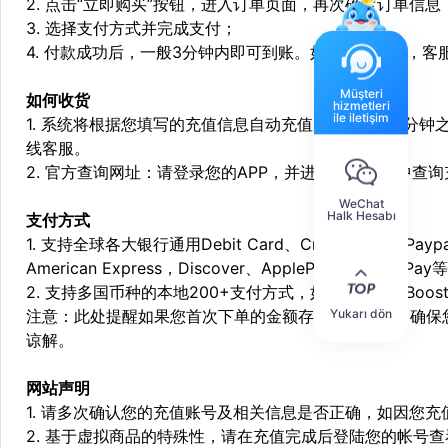
2. 点击“立即购买”按钮，进入订单页面，再次确定订单信息
3. 选择支付方式并完成支付；
4. 付款成功后，一般3分钟内即可到账。如遇特殊情况，
Müşteri
如何收货
hizmetleri
ile iletişim
1. 系统将根据您填写的充值信息自动充值，一般会在3分钟
线客服。
2. 官方查询网址：请登录您的APP，并进入个人中心中查
WeChat
Halk Hesabı
支付方式
1. 支持全球各大银行通用Debit Card、Credit Card和Pa
American Express，Discover、ApplePay和GooglePay
2. 支持多国币种的本地200+支付方式，如：Alipay，Boost，
注意：此处提醒如果您首次下单的金额存在异常，为了确保
Yukarı dön
谅解。
网站声明
1. 请多次确认您的充值账号及相关信息是否正确，如因您
2. 基于虚拟商品的特殊性，请在充值完成后登陆您的帐号