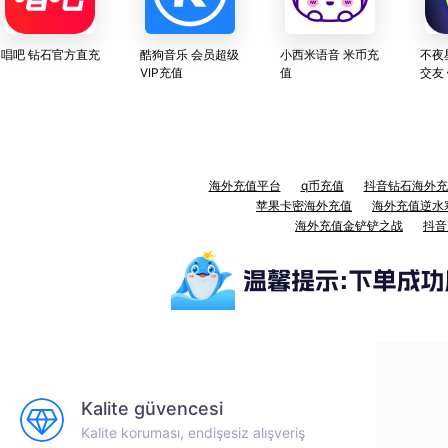
唱吧 钻石官方直充
酷狗音乐 会员超级
小西米语音 米币充
不夜
VIP充值
值
交友
海外充值平台
q币充值
抖音钻石海外充
苹果卡密海外充值
海外充值逆水
海外充值金铲铲之战
抖音
Kalite güvencesi
Kalite koruması, endişesiz alışveriş