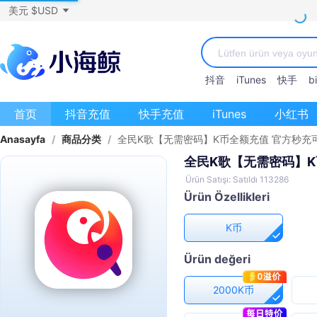
美元 $USD
抖音
iTunes
快手
bi
首页
抖音充值
快手充值
iTunes
小红书
Anasayfa
/
商品分类
/
全民K歌【无需密码】K币全额充值 官方秒充
全民K歌【无需密码】K
Ürün Satışı: Satıldı 113286
Ürün Özellikleri
K币
Ürün değeri
2000K币