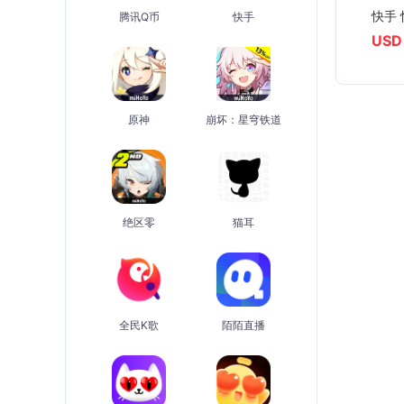
腾讯Q币
快手
USD
原神
崩坏：星穹铁道
绝区零
猫耳
全民K歌
陌陌直播