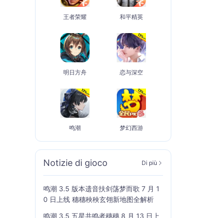
王者荣耀
和平精英
明日方舟
恋与深空
鸣潮
梦幻西游
Notizie di gioco
Di più
鸣潮 3.5 版本遗音扶剑荡梦而歌 7 月 1
0 日上线 穗穗秧秧玄翎新地图全解析
鸣潮 3.5 五星共鸣者穗穗 8 月 13 日上