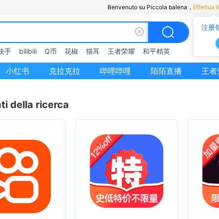
Benvenuto su Piccola balena，
Effettua i
注册
快手
bilibili
Q币
花椒
猫耳
王者荣耀
和平精英
小红书
克拉克拉
哔哩哔哩
陌陌直播
王者
ti della ricerca