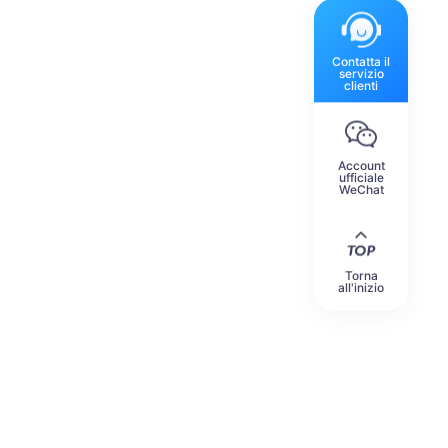
Contatta il
servizio
clienti
Account
ufficiale
WeChat
Torna
all'inizio