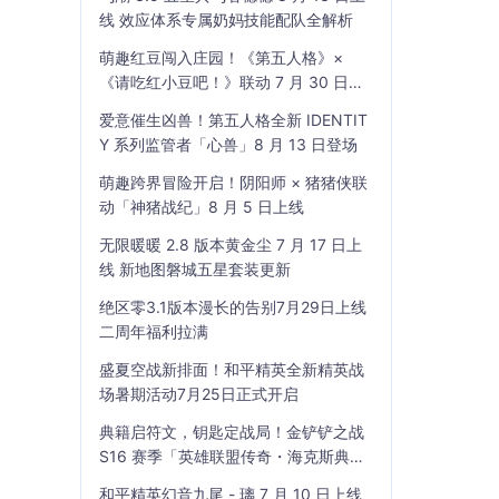
线 效应体系专属奶妈技能配队全解析
萌趣红豆闯入庄园！《第五人格》×
《请吃红小豆吧！》联动 7 月 30 日开
启
爱意催生凶兽！第五人格全新 IDENTIT
Y 系列监管者「心兽」8 月 13 日登场
萌趣跨界冒险开启！阴阳师 × 猪猪侠联
动「神猪战纪」8 月 5 日上线
无限暖暖 2.8 版本黄金尘 7 月 17 日上
线 新地图磐城五星套装更新
绝区零3.1版本漫长的告别7月29日上线
二周年福利拉满
盛夏空战新排面！和平精英全新精英战
场暑期活动7月25日正式开启
典籍启符文，钥匙定战局！金铲铲之战
S16 赛季「英雄联盟传奇・海克斯典
籍」7 月 23 日上线
和平精英幻音九尾 - 璃 7 月 10 日上线