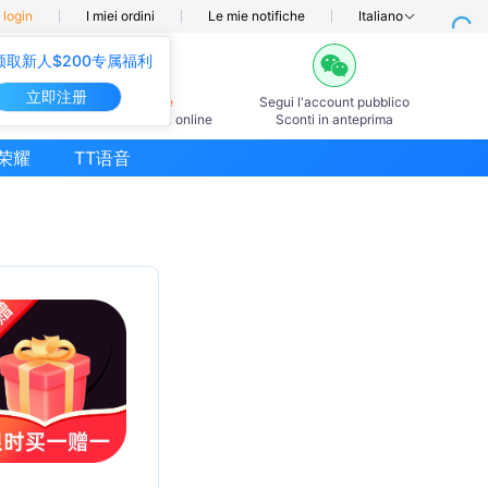
l login
I miei ordini
Le mie notifiche
Italiano
领取新人$200专属福利
立即注册
7×24ore
Segui l'account pubblico
Servizio clienti online
Sconti in anteprima
荣耀
TT语音