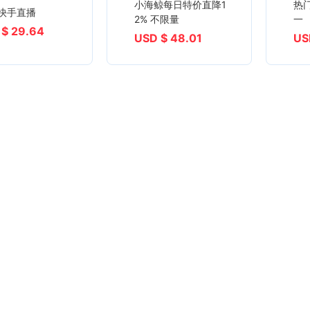
小海鲸每日特价直降1
热
快手 快手直播
2% 不限量
一
 $ 29.64
USD $ 48.01
US