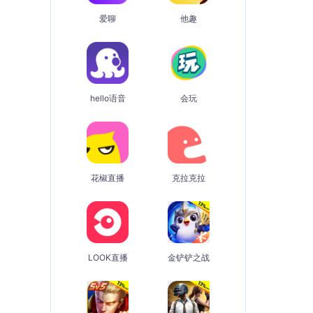
爱聊
他趣
hello语音
会玩
花椒直播
克拉克拉
LOOK直播
金铲铲之战