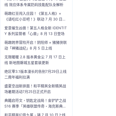
线 效应体系专属奶妈技能配队全解析
萌趣红豆闯入庄园！《第五人格》×
《请吃红小豆吧！》联动 7 月 30 日开
启
爱意催生凶兽！第五人格全新 IDENTIT
Y 系列监管者「心兽」8 月 13 日登场
萌趣跨界冒险开启！阴阳师 × 猪猪侠联
动「神猪战纪」8 月 5 日上线
无限暖暖 2.8 版本黄金尘 7 月 17 日上
线 新地图磐城五星套装更新
绝区零3.1版本漫长的告别7月29日上线
二周年福利拉满
盛夏空战新排面！和平精英全新精英战
场暑期活动7月25日正式开启
典籍启符文，钥匙定战局！金铲铲之战
S16 赛季「英雄联盟传奇・海克斯典
籍」7 月 23 日上线
和平精英幻音九尾 - 璃 7 月 10 日上线