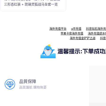
三形态红装 + 琉璃灵狐战马全套一览
海外充值平台
q币充值
抖音钻石海外充
苹果卡密海外充值
海外充值逆水
海外充值金铲铲之战
抖音
品質保障
品質護航 購物無憂