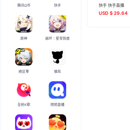
快手 快手直播
腾讯Q币
快手
USD $ 29.64
原神
崩坏：星穹铁道
绝区零
猫耳
全民K歌
陌陌直播