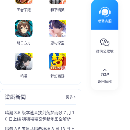
王者荣耀
和平精英
聯繫客服
明日方舟
恋与深空
微信公眾號
鸣潮
梦幻西游
返回頂部
遊戲新聞
更多
鸣潮 3.5 版本遗音扶剑荡梦而歌 7 月 1
0 日上线 穗穗秧秧玄翎新地图全解析
鸣潮 3.5 五星共鸣者穗穗 8 月 13 日上