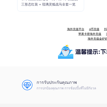
三形态红装 + 琉璃灵狐战马全套一览
海外充值平台
q币充值
抖
苹果卡密海外充值
海外充值金铲
การรับประกันคุณภาพ
การปกป้องคุณภาพ การช้อปปิ้งที่ไม่มีกังวล