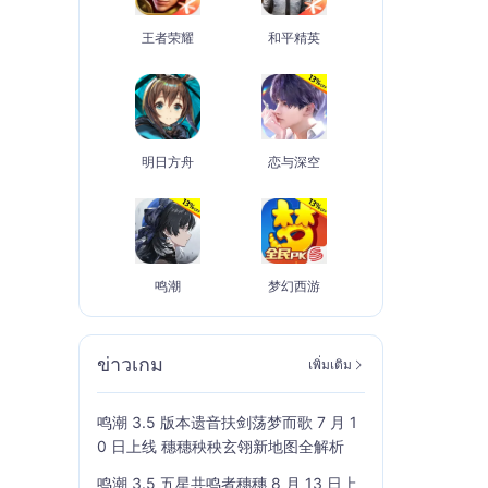
王者荣耀
和平精英
明日方舟
恋与深空
鸣潮
梦幻西游
ข่าวเกม
เพิ่มเติม
鸣潮 3.5 版本遗音扶剑荡梦而歌 7 月 1
0 日上线 穗穗秧秧玄翎新地图全解析
鸣潮 3.5 五星共鸣者穗穗 8 月 13 日上