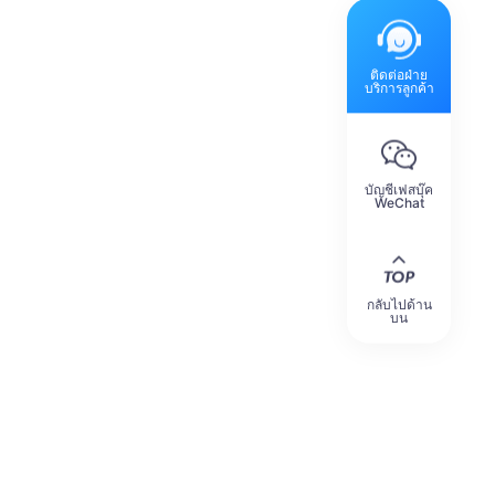
ติดต่อฝ่าย
บริการลูกค้า
บัญชีเฟสบุ๊ค
WeChat
กลับไปด้าน
บน