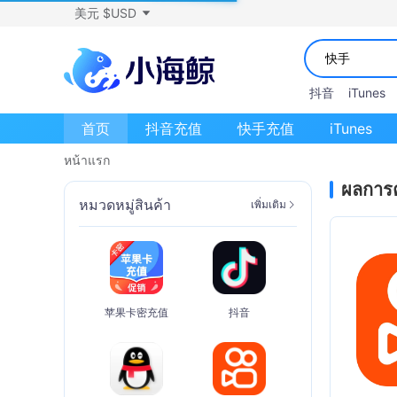
美元 $USD
抖音
iTunes
首页
抖音充值
快手充值
iTunes
หน้าแรก
ผลการ
หมวดหมู่สินค้า
เพิ่มเติม
苹果卡密充值
抖音