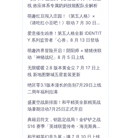
线 效应体系专属奶妈技能配队全解析
萌趣红豆闯入庄园！《第五人格》×
《请吃红小豆吧！》联动 7 月 30 日开
启
爱意催生凶兽！第五人格全新 IDENTIT
Y 系列监管者「心兽」8 月 13 日登场
萌趣跨界冒险开启！阴阳师 × 猪猪侠联
动「神猪战纪」8 月 5 日上线
无限暖暖 2.8 版本黄金尘 7 月 17 日上
线 新地图磐城五星套装更新
绝区零3.1版本漫长的告别7月29日上线
二周年福利拉满
盛夏空战新排面！和平精英全新精英战
场暑期活动7月25日正式开启
典籍启符文，钥匙定战局！金铲铲之战
S16 赛季「英雄联盟传奇・海克斯典
籍」7 月 23 日上线
和平精英幻音九尾 - 璃 7 月 10 日上线