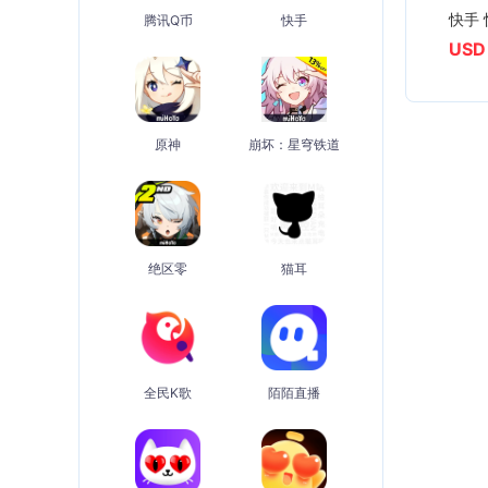
腾讯Q币
快手
USD
原神
崩坏：星穹铁道
绝区零
猫耳
全民K歌
陌陌直播