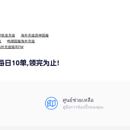
穹铁道充值
海外充值原神国服
战
鸣潮国服海外充值
海外充值猫耳FM
ศูนย์ช่วยเหลือ
คู่มือการช้อปปิ้งของคุณ