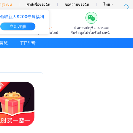
าสู่ระบบ
คำสั่งซื้อของฉัน
ข้อความของฉัน
ไทย
领取新人$200专属福利
立即注册
7×24ชั่วโมง
ติดตามบัญชีสาธารณะ
บริการลูกค้าออนไลน์
รับข้อมูลโปรโมชั่นล่วงหน้า
荣耀
TT语音