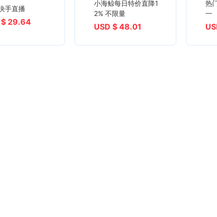
小海鲸每日特价直降1
热
快手 快手直播
2% 不限量
一
 $ 29.64
USD $ 48.01
US