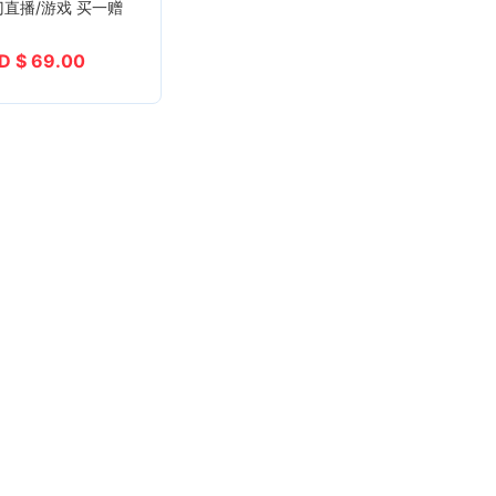
门直播/游戏 买一赠
D $ 69.00