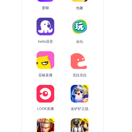
爱聊
他趣
hello语音
会玩
花椒直播
克拉克拉
LOOK直播
金铲铲之战