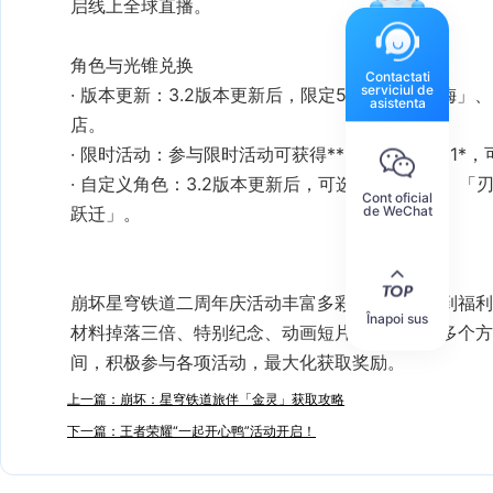
启线上全球直播。
Contactati
serviciul de
版本更新
‌：3.2版本更新后，限定5星角色「阮·梅
asistenta
店。
限时活动
‌：参与
自定义角色
‌：3.2版本更新后，可选择「符玄」、
Cont oficial
de WeChat
跃迁」。
‌崩坏星穹铁道二周年庆活动丰富多彩，涵盖了签到福
Înapoi sus
材料掉落三倍、特别纪念、动画短片、演唱会等多个方
间，积极参与各项活动，最大化获取奖励。
上一篇：崩坏：星穹铁道旅伴「金灵」获取攻略
下一篇：王者荣耀“一起开心鸭”活动开启！