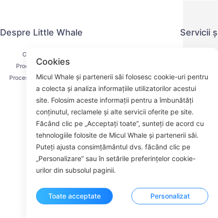
Despre Little Whale
Servicii 
Contactați-ne
Politica de co
Cookies
Procesul de livrare
Metoda 
Micul Whale și partenerii săi folosesc cookie-uri pentru
Procesul de rambursare
Acordul d
a colecta și analiza informațiile utilizatorilor acestui
Despre noi
K
site. Folosim aceste informații pentru a îmbunătăți
conținutul, reclamele și alte servicii oferite pe site.
Făcând clic pe „Acceptați toate”, sunteți de acord cu
tehnologiile folosite de Micul Whale și partenerii săi.
Face
Puteți ajusta consimțământul dvs. făcând clic pe
„Personalizare” sau în setările preferințelor cookie-
ROOM 23
urilor din subsolul paginii.
Toate acceptate
Personalizat