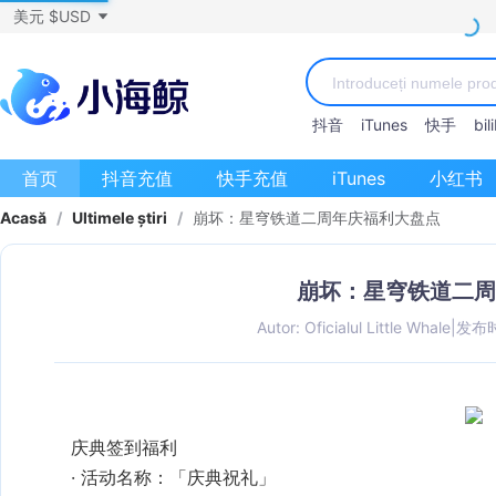
美元 $USD
抖音
iTunes
快手
bili
首页
抖音充值
快手充值
iTunes
小红书
Acasă
/
Ultimele știri
/
崩坏：星穹铁道二周年庆福利大盘点
崩坏：星穹铁道二周
Autor: Oficialul Little Whale
|
发布时间
活动名称
‌：「庆典祝礼」