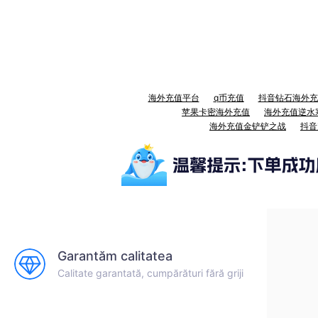
海外充值平台
q币充值
抖音钻石海外充
苹果卡密海外充值
海外充值逆水
海外充值金铲铲之战
抖音
Garantăm calitatea
Calitate garantată, cumpărături fără griji