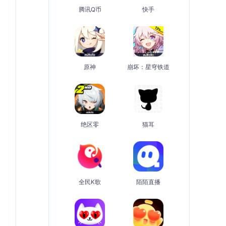
腾讯Q币
快手
原神
崩坏：星穹铁道
绝区零
猫耳
全民K歌
陌陌直播