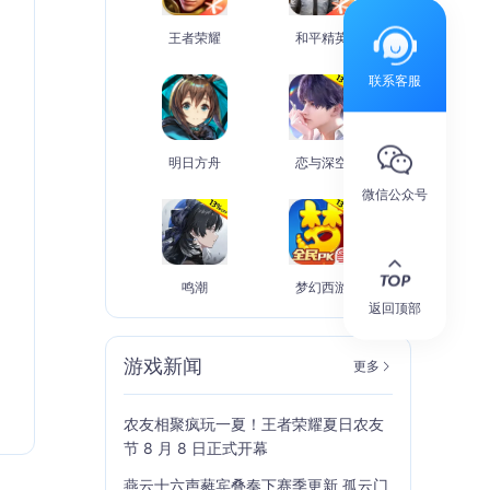
王者荣耀
和平精英
联系客服
明日方舟
恋与深空
微信公众号
鸣潮
梦幻西游
返回顶部
游戏新闻
更多
农友相聚疯玩一夏！王者荣耀夏日农友
节 8 月 8 日正式开幕
燕云十六声蕤宾叠奏下赛季更新 孤云门