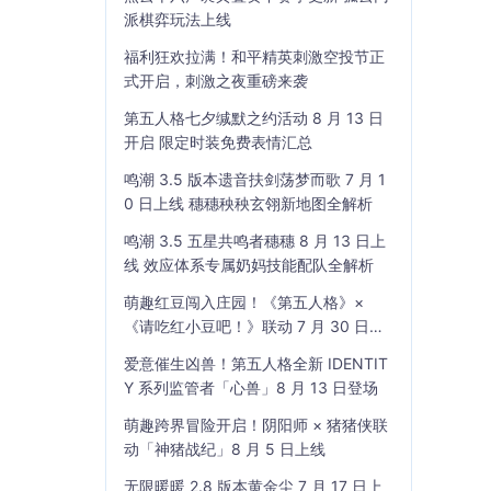
派棋弈玩法上线
福利狂欢拉满！和平精英刺激空投节正
式开启，刺激之夜重磅来袭
第五人格七夕缄默之约活动 8 月 13 日
开启 限定时装免费表情汇总
鸣潮 3.5 版本遗音扶剑荡梦而歌 7 月 1
0 日上线 穗穗秧秧玄翎新地图全解析
鸣潮 3.5 五星共鸣者穗穗 8 月 13 日上
线 效应体系专属奶妈技能配队全解析
萌趣红豆闯入庄园！《第五人格》×
《请吃红小豆吧！》联动 7 月 30 日开
启
爱意催生凶兽！第五人格全新 IDENTIT
Y 系列监管者「心兽」8 月 13 日登场
萌趣跨界冒险开启！阴阳师 × 猪猪侠联
动「神猪战纪」8 月 5 日上线
无限暖暖 2.8 版本黄金尘 7 月 17 日上