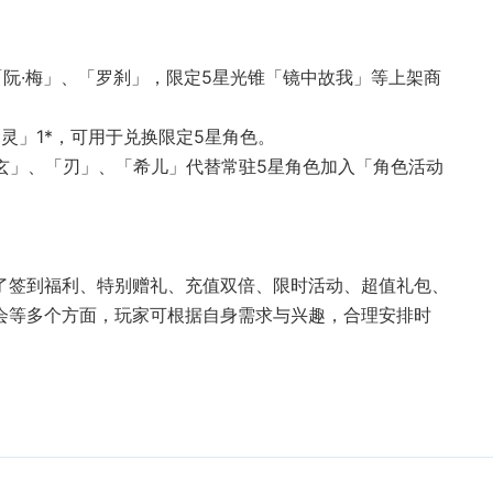
色「阮·梅」、「罗刹」，限定5星光锥「镜中故我」等上架商
‌：参与限时活动可获得‌**「旅伴金灵」1*‌，可用于兑换限定5星角色。
「符玄」、「刃」、「希儿」代替常驻5星角色加入「角色活动
盖了签到福利、特别赠礼、充值双倍、限时活动、超值礼包、
会等多个方面，玩家可根据自身需求与兴趣，合理安排时