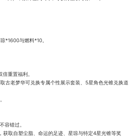
。
琼*1600
燃料*10
‌。
。
享双倍重置福利。
专属个性展示套装
5星角色光锥兑换道
9。
，不容错过。
自塑尘脂
命运的足迹
星琼
4星光锥
‌等奖