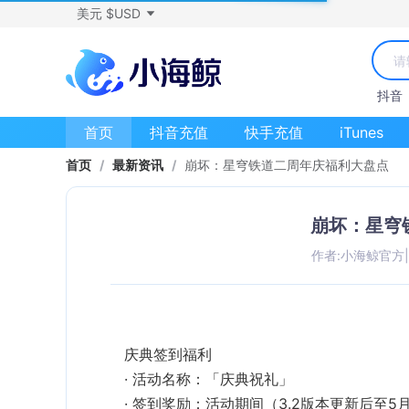
美元 $USD
抖音
首页
抖音充值
快手充值
iTunes
首页
/
最新资讯
/
崩坏：星穹铁道二周年庆福利大盘点
崩坏：星穹
作者:小海鲸官方
|
活动名称
‌：「庆典祝礼」
签到奖励