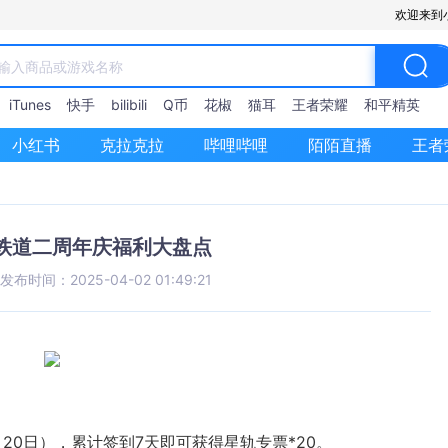
欢迎来到
iTunes
快手
bilibili
Q币
花椒
猫耳
王者荣耀
和平精英
小红书
克拉克拉
哔哩哔哩
陌陌直播
王者
铁道二周年庆福利大盘点
发布时间：2025-04-02 01:49:21
星轨专票*20
‌。