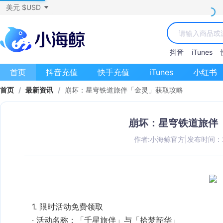
美元 $USD
抖音
iTunes
首页
抖音充值
快手充值
iTunes
小红书
首页
/
最新资讯
/
崩坏：星穹铁道旅伴「金灵」获取攻略
崩坏：星穹铁道旅伴
作者:小海鲸官方
|
发布时间：202
活动名称
‌：「千星旅伴」与「拾梦韶华」