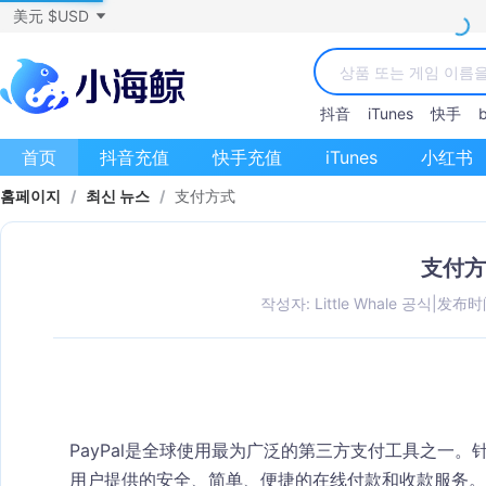
美元 $USD
抖音
iTunes
快手
b
首页
抖音充值
快手充值
iTunes
小红书
홈페이지
/
최신 뉴스
/
支付方式
支付方
작성자: Little Whale 공식
|
发布时间：
PayPal是全球使用最为广泛的第三方支付工具之一
用户提供的安全、简单、便捷的在线付款和收款服务。