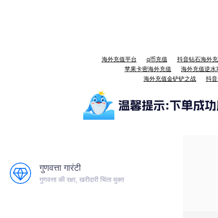
海外充值平台
q币充值
抖音钻石海外充
苹果卡密海外充值
海外充值逆水
海外充值金铲铲之战
抖音
गुणवत्ता गारंटी
गुणवत्ता की रक्षा, खरीदारी चिंता मुक्त