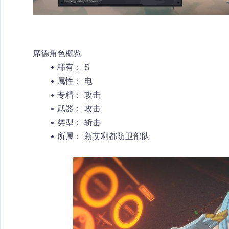
席德角色概览
稀有：
 S
属性：
 电
专精：
 攻击
武器：
 攻击
类型：
 斩击
所属：
 新艾利都防卫部队