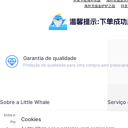
苹果卡密海外充值
海外充值逆水
海外充值金铲铲之战
抖音
Garantia de qualidade
Proteção de qualidade para uma compra sem preocup
Sobre a Little Whale
Serviço
Entre em contato conosco
Política de
Cookies
Processo de envio
Método de