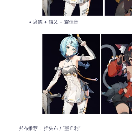
席德 + 猫又 + 耀佳音
邦布推荐：
 插头布 / “墨丘利”