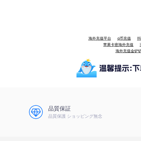
海外充值平台
q币充值
抖
苹果卡密海外充值
海外充值金铲
品質保証
品質保護 ショッピング無念