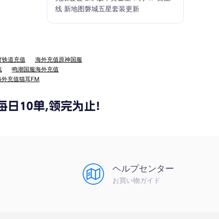
线 新地图磐城五星套装更新
穹铁道充值
海外充值原神国服
战
鸣潮国服海外充值
海外充值猫耳FM
ヘルプセンター
お買い物ガイド