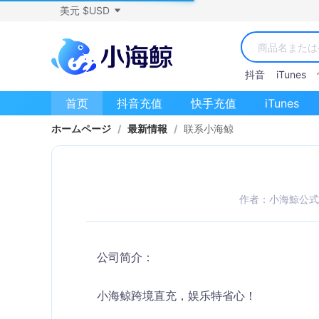
美元 $USD
抖音
iTunes
首页
抖音充值
快手充值
iTunes
ホームページ
/
最新情報
/
联系小海鲸
作者：小海鯨公式
公司简介：
小海鲸跨境直充，娱乐特省心！