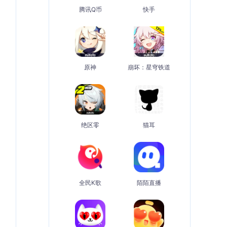
腾讯Q币
快手
原神
崩坏：星穹铁道
绝区零
猫耳
全民K歌
陌陌直播