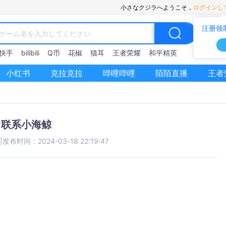
小さなクジラへようこそ，
ログインし
注册领
快手
bilibili
Q币
花椒
猫耳
王者荣耀
和平精英
小红书
克拉克拉
哔哩哔哩
陌陌直播
王者
联系小海鲸
|
发布时间：2024-03-18 22:19:47