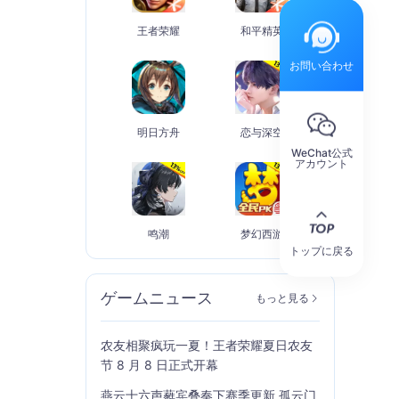
王者荣耀
和平精英
お問い合わせ
明日方舟
恋与深空
WeChat公式
アカウント
鸣潮
梦幻西游
トップに戻る
ゲームニュース
もっと見る
农友相聚疯玩一夏！王者荣耀夏日农友
节 8 月 8 日正式开幕
燕云十六声蕤宾叠奏下赛季更新 孤云门