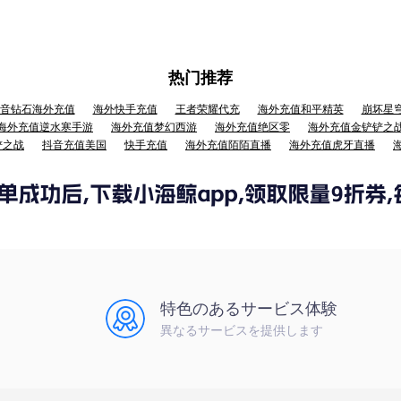
热门推荐
音钻石海外充值
海外快手充值
王者荣耀代充
海外充值和平精英
崩坏星
海外充值逆水寒手游
海外充值梦幻西游
海外充值绝区零
海外充值金铲铲之
铲之战
抖音充值美国
快手充值
海外充值陌陌直播
海外充值虎牙直播
特色のあるサービス体験
異なるサービスを提供します