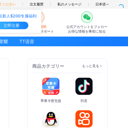
てください
注文履歴
私のメッセージ
日本语
取新人$200专属福利
立即注册
7×24時間
公式アカウントをフォロー
オンラインサポート
お得な情報を事前に知る
荣耀
TT语音
商品カテゴリー
もっと見る
苹果卡密充值
抖音