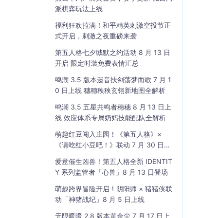
派棋弈玩法上线
福利狂欢拉满！和平精英刺激空投节正
式开启，刺激之夜重磅来袭
第五人格七夕缄默之约活动 8 月 13 日
开启 限定时装免费表情汇总
鸣潮 3.5 版本遗音扶剑荡梦而歌 7 月 1
0 日上线 穗穗秧秧玄翎新地图全解析
鸣潮 3.5 五星共鸣者穗穗 8 月 13 日上
线 效应体系专属奶妈技能配队全解析
萌趣红豆闯入庄园！《第五人格》×
《请吃红小豆吧！》联动 7 月 30 日开
启
爱意催生凶兽！第五人格全新 IDENTIT
Y 系列监管者「心兽」8 月 13 日登场
萌趣跨界冒险开启！阴阳师 × 猪猪侠联
动「神猪战纪」8 月 5 日上线
无限暖暖 2.8 版本黄金尘 7 月 17 日上