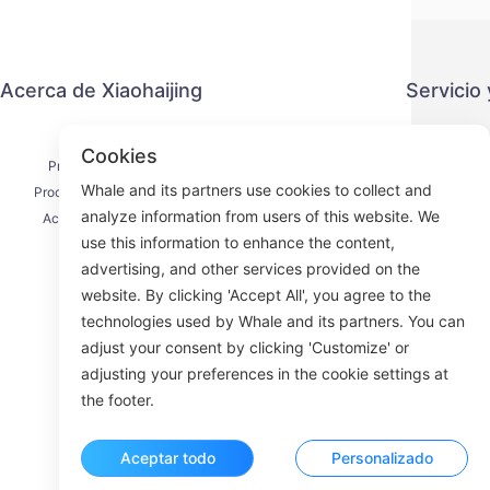
Acerca de Xiaohaijing
Servicio
Contacto
Política 
Cookies
Proceso de envío
Métod
Whale and its partners use cookies to collect and
Proceso de reembolso
Acuerdo 
analyze information from users of this website. We
Acerca de nosotros
use this information to enhance the content,
advertising, and other services provided on the
website. By clicking 'Accept All', you agree to the
technologies used by Whale and its partners. You can
Face
adjust your consent by clicking 'Customize' or
adjusting your preferences in the cookie settings at
ROOM 23
the footer.
Aceptar todo
Personalizado