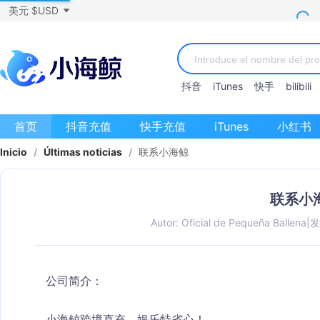
美元 $USD
抖音
iTunes
快手
bilibili
首页
抖音充值
快手充值
iTunes
小红书
Inicio
/
Últimas noticias
/
联系小海鲸
联系小
Autor: Oficial de Pequeña Ballena
|
发
公司简介：
小海鲸跨境直充，娱乐特省心！