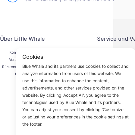
Über Little Whale
Service und V
Kontaktiere uns
Datenschut
Cookies
Versandprozess
Zahlung
Blue Whale and its partners use cookies to collect and
Rückerstattungsprozess
Serviceve
analyze information from users of this website. We
Über uns
K
use this information to enhance the content,
advertisements, and other services provided on the
website. By clicking 'Accept All', you agree to the
technologies used by Blue Whale and its partners.
Face
You can adjust your consent by clicking 'Customize'
or adjusting your preferences in the cookie settings at
ROOM 23
the footer.