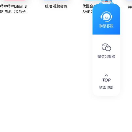
哔哩哔哩bilibili B
咪咕 视频会员
优酷会员 VIP会员
p
站 电池（金瓜子）
SVIP会员充值
B币 直充
聯繫客服
微信公眾號
返回頂部