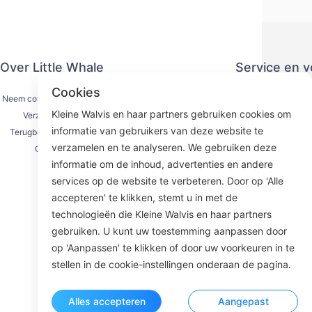
Over Little Whale
Service en 
Cookies
Neem contact met ons op
Privacy
Kleine Walvis en haar partners gebruiken cookies om
Verzendproces
Betaling
informatie van gebruikers van deze website te
Terugbetalingsproces
Serviceove
verzamelen en te analyseren. We gebruiken deze
Over ons
KY
informatie om de inhoud, advertenties en andere
services op de website te verbeteren. Door op 'Alle
accepteren' te klikken, stemt u in met de
technologieën die Kleine Walvis en haar partners
Face
gebruiken. U kunt uw toestemming aanpassen door
op 'Aanpassen' te klikken of door uw voorkeuren in te
ROOM 23
stellen in de cookie-instellingen onderaan de pagina.
Alles accepteren
Aangepast