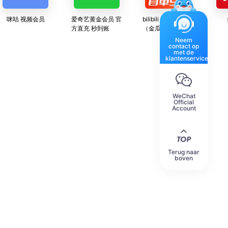
咪咕 视频会员
爱奇艺黄金会员 官
bilibili B站 电池
方直充 秒到账
（金瓜子） 正规渠
道直充 官方可查询
Neem
contact op
24小时人工服务
met de
klantenservice
WeChat
Official
Account
Terug naar
boven