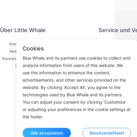
Über Little Whale
Service und V
Kontaktiere uns
Datenschut
Cookies
Versandprozess
Zahlung
Blue Whale and its partners use cookies to collect and
Rückerstattungsprozess
Serviceve
analyze information from users of this website. We
Über uns
K
use this information to enhance the content,
advertisements, and other services provided on the
website. By clicking 'Accept All', you agree to the
technologies used by Blue Whale and its partners.
Face
You can adjust your consent by clicking 'Customize'
or adjusting your preferences in the cookie settings at
ROOM 23
the footer.
Alle akzeptieren
Benutzerdefiniert