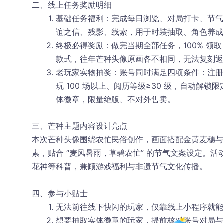
二、线上任务奖励明细
基础任务福利
：完成每日浏览、对局打卡、节气
谊之信、残影、线索
，用于时装抽取、角色养成
终极必得奖励
：做完当期全部任务，
100% 领
款式，往年芒种头像原画各不相同，无法复刻返
老玩家实物抽奖
：账号同时满足四项条件：注册超
玩 100 场以上、阅历等级≥30 级，自动解锁
体徽章，限量绝版、不对外售卖。
三、芒种主题内容设计亮点
本次芒种头像围绕农忙民俗创作，画面搭配金黄麦穗与
素，贴合 “麦风暑雨，草碧农忙” 的节气文案设定。
花神等科普，兼顾游戏福利与非遗节气文化传播。
四、参与小贴士
无法前往线下快闪的玩家，仅靠线上小程序就能
想要抽取实体徽章的玩家，提前核对账号对局与