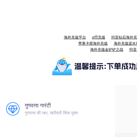
海外充值平台
q币充值
抖音钻石海外充
苹果卡密海外充值
海外充值逆水
海外充值金铲铲之战
抖音
गुणवत्ता गारंटी
गुणवत्ता की रक्षा, खरीदारी चिंता मुक्त