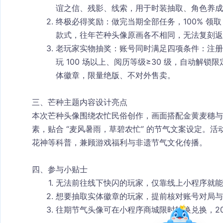
谊之信、残影、线索
，用于时装抽取、角色养成
终极必得奖励
：做完当期全部任务，
100% 领
款式，往年芒种头像原画各不相同，无法复刻返
老玩家实物抽奖
：账号同时满足四项条件：注册超
玩 100 场以上、阅历等级≥30 级，自动解锁
体徽章，限量绝版、不对外售卖。
三、芒种主题内容设计亮点
本次芒种头像围绕农忙民俗创作，画面搭配金黄麦穗与
素，贴合 “麦风暑雨，草碧农忙” 的节气文案设定。
花神等科普，兼顾游戏福利与非遗节气文化传播。
四、参与小贴士
无法前往线下快闪的玩家，仅靠线上小程序就能
想要抽取实体徽章的玩家，提前核对账号对局与
往期节气头像可在小程序商城限时轮换兑换，20