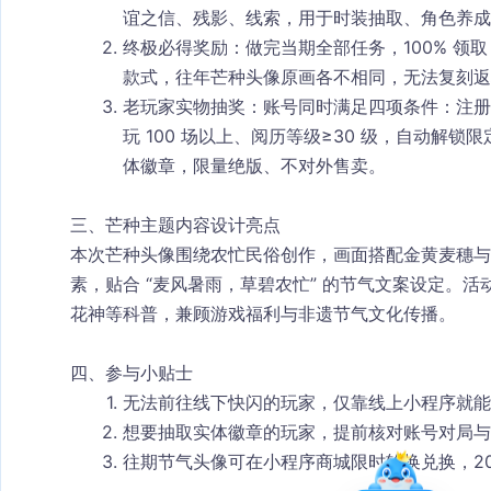
谊之信、残影、线索
，用于时装抽取、角色养成
终极必得奖励
：做完当期全部任务，
100% 领
款式，往年芒种头像原画各不相同，无法复刻返
老玩家实物抽奖
：账号同时满足四项条件：注册超
玩 100 场以上、阅历等级≥30 级，自动解锁
体徽章，限量绝版、不对外售卖。
三、芒种主题内容设计亮点
本次芒种头像围绕农忙民俗创作，画面搭配金黄麦穗与
素，贴合 “麦风暑雨，草碧农忙” 的节气文案设定。
花神等科普，兼顾游戏福利与非遗节气文化传播。
四、参与小贴士
无法前往线下快闪的玩家，仅靠线上小程序就能
想要抽取实体徽章的玩家，提前核对账号对局与
往期节气头像可在小程序商城限时轮换兑换，20