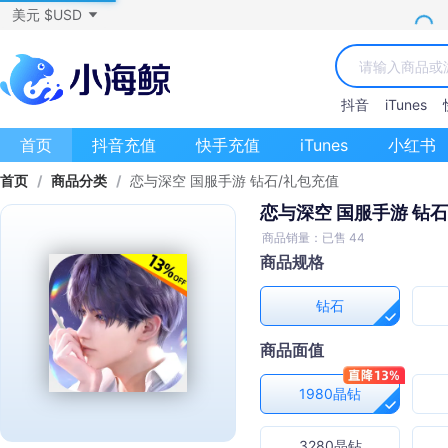
美元 $USD
抖音
iTunes
首页
抖音充值
快手充值
iTunes
小红书
首页
/
商品分类
/
恋与深空 国服手游 钻石/礼包充值
恋与深空 国服手游 钻
商品销量：已售 44
商品规格
钻石
商品面值
1980晶钻
3280晶钻