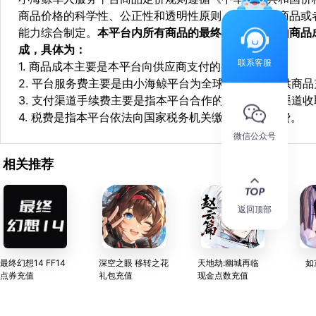
商品价格的科学性、公正性和透明性原则，依据相关商品或
能力综合制定。
本平台内所有商品的最终销售价格均由商品
成，具体为：
联系客服
1. 商品成本主要是本平台向供应商支付的采购成本；
2. 平台服务费主要是由小海鲸平台为全球华人用户提供商
3. 支付渠道手续费主要是指本平台合作的第三方支付渠道
4. 税费是指本平台依法向国家税务机关缴纳的各项税费。
微信公众号
相关推荐
返回顶部
最终幻想14 FF14
深空之眼 移转之花
天地劫:幽城再临
如
点券充值
礼包充值
现金点数充值