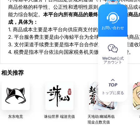
商品价格的科学性、公正性和透明性原则，依据相关商品或
能力综合制定。
本平台内所有商品的最终销售价格均由商品
成，具体为：
お問い合わせ
1. 商品成本主要是本平台向供应商支付的采购成本；
2. 平台服务费主要是由小海鲸平台为全球华人用户提供商
3. 支付渠道手续费主要是指本平台合作的第三方支付渠道
4. 税费是指本平台依法向国家税务机关缴纳的各项税费。
WeChat公式
アカウント
相关推荐
トップに戻る
东东电竞
诛仙世界 端游充值
天地劫:幽城再临
现金点数充值