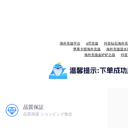
海外充值平台
q币充值
抖音钻石海外充
苹果卡密海外充值
海外充值逆水
海外充值金铲铲之战
抖音
品質保証
品質保護 ショッピング無念