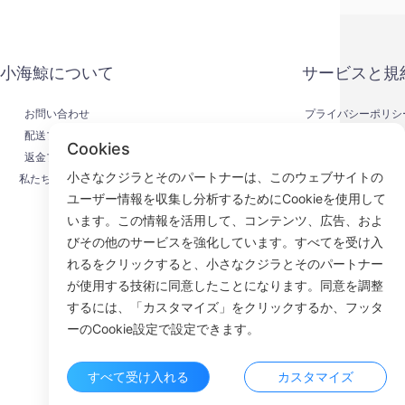
小海鯨について
サービスと規
お問い合わせ
プライバシーポリシ
配送プロセス
支払い方法
Cookies
返金プロセス
サービス契約
小さなクジラとそのパートナーは、このウェブサイトの
私たちについて
KYC
ユーザー情報を収集し分析するためにCookieを使用して
います。この情報を活用して、コンテンツ、広告、およ
びその他のサービスを強化しています。すべてを受け入
れるをクリックすると、小さなクジラとそのパートナー
Face
が使用する技術に同意したことになります。同意を調整
するには、「カスタマイズ」をクリックするか、フッタ
ROOM 23
ーのCookie設定で設定できます。
すべて受け入れる
カスタマイズ