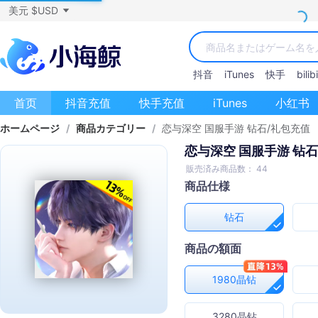
美元 $USD
抖音
iTunes
快手
bilibi
首页
抖音充值
快手充值
iTunes
小红书
ホームページ
/
商品カテゴリー
/
恋与深空 国服手游 钻石/礼包充值
恋与深空 国服手游 钻
販売済み商品数： 44
商品仕様
钻石
商品の額面
1980晶钻
3280晶钻