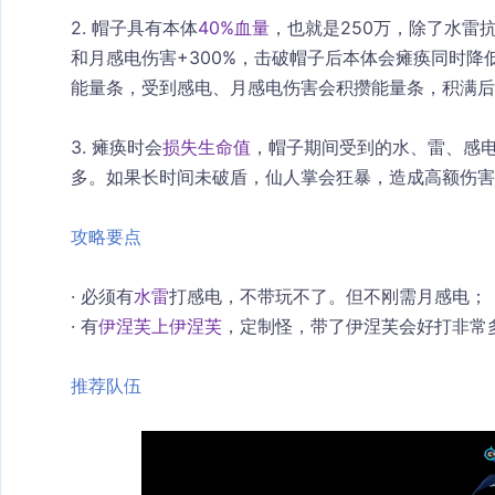
2. 帽子具有本体
40%血量
，也就是250万，除了水雷
和月感电伤害+300%，击破帽子后本体会瘫痪同时降
能量条，受到感电、月感电伤害会积攒能量条，积满后
3. 瘫痪时会
损失生命值
，帽子期间受到的水、雷、感
多。如果长时间未破盾，仙人掌会狂暴，造成高额伤害
攻略要点
· 必须有
水雷
打感电，不带玩不了。但不刚需月感电；
· 有
伊涅芙上伊涅芙
，定制怪，带了伊涅芙会好打非常
推荐队伍