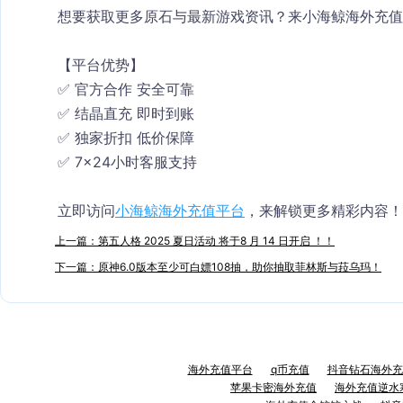
想要获取更多原石与最新游戏资讯？来小海鲸海外充值
【平台优势】
✅ 官方合作 安全可靠
✅ 结晶直充 即时到账
✅ 独家折扣 低价保障
✅ 7×24小时客服支持
立即访问
小海鲸海外充值平台
，来解锁更多精彩内容！
上一篇：第五人格 2025 夏日活动 将于8 月 14 日开启 ！！
下一篇：原神6.0版本至少可白嫖108抽，助你抽取菲林斯与菈乌玛！
海外充值平台
q币充值
抖音钻石海外充
苹果卡密海外充值
海外充值逆水