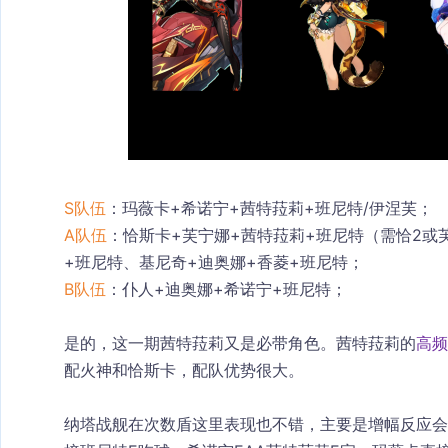
S队伍
：玛薇卡+希诺宁+茜特菈莉+班尼特/伊涅芙；
A队伍
：恰斯卡+芙宁娜+茜特菈莉+班尼特（需恰2或
+班尼特、基尼奇+迪奥娜+香菱+班尼特；
B队伍
：仆人+迪奥娜+希诺宁+班尼特；
是的，这一期茜特菈莉又是必带角色。茜特菈莉的
高频
配火神和恰斯卡，配队优势很大。
纳塔战舰在次数盾这里表现也不错，主要是增幅反应会