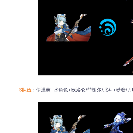
S队伍
：伊涅芙+水角色+欧洛仑/菲谢尔/北斗+砂糖/万