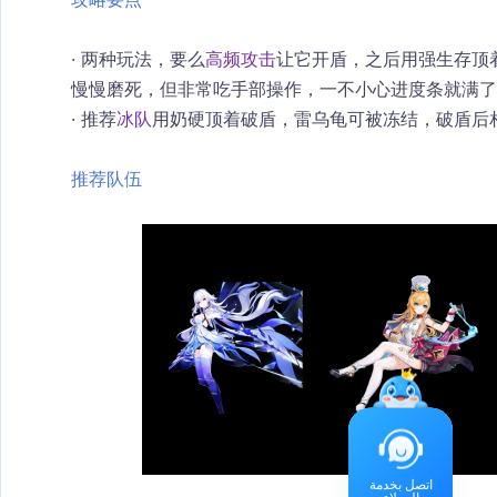
· 两种玩法，要么
高频攻击
让它开盾，之后用强生存顶
慢慢磨死，但非常吃手部操作，一不小心进度条就满了
· 推荐
冰队
用奶硬顶着破盾，雷乌龟可被冻结，破盾后
推荐队伍
اتصل بخدمة
العملاء