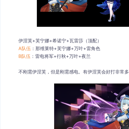
伊涅芙+芙宁娜+希诺宁+瓦雷莎（顶配）
A队伍
：那维莱特+芙宁娜+万叶+雷角色
B队伍
：雷电将军+行秋+万叶+夜兰
不刚需伊涅芙，但是刚需感电。有伊涅芙会好打非常多