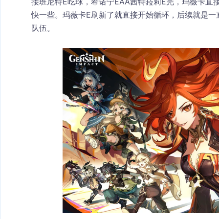
接班尼特E吃球，希诺宁EAA茜特菈莉E完，玛薇卡直
快一些。玛薇卡E刷新了就直接开始循环，后续就是一
队伍。