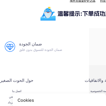
海外充值金铲铲之战
抖音
ضمان الجودة
ضمان الجودة للتسوق بدون قلق
 والاتفاقيات
حول الحوت الصغير
ة الخصوصية
اتصل بنا
يقة الدفع
عملية الشحن
Cookies
اقية الخدمة
عملية الاسترداد