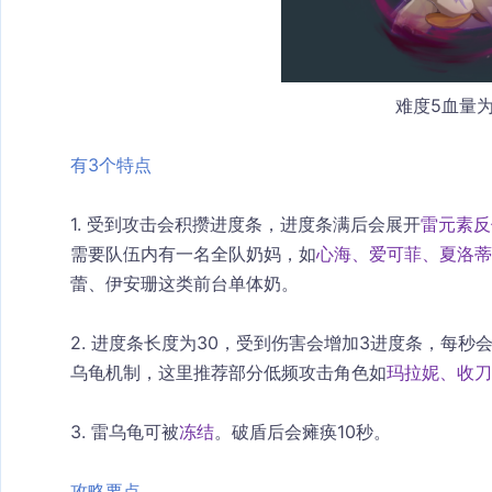
难度5血量为
有3个特点
1. 受到攻击会积攒进度条，进度条满后会展开
雷元素反
需要队伍内有一名全队奶妈，如
心海、爱可菲、夏洛蒂
蕾、伊安珊这类前台单体奶。
2. 进度条长度为30，受到伤害会增加3进度条，每
乌龟机制，这里推荐部分低频攻击角色如
玛拉妮、收刀
3. 雷乌龟可被
冻结
。破盾后会瘫痪10秒。
攻略要点