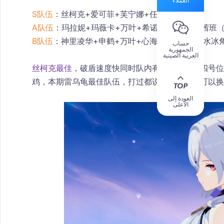
S队伍
：丝柯克+爱可菲+芙宁娜+任意冰；
A队伍
：玛拉妮+玛薇卡+万叶+希诺宁、仆希钟/茜班
B队伍
：神里凌华+申鹤+万叶+心海、满命夜兰+水冰
حساب
الجمهورية
العربية الصينية
丝柯克最佳
，破盾速度快同时队内有奶，怕暴毙四号位
鸡，本期雷乌龟最佳队伍，打过都说好。芙宁娜可以换
العودة إلى
الأعلى