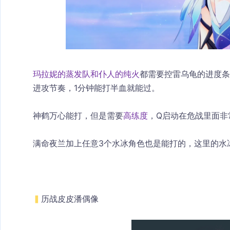
玛拉妮的蒸发队和仆人的纯火
都需要控雷乌龟的进度条
进攻节奏，1分钟能打半血就能过。
神鹤万心能打，但是需要
高练度
，Q启动在危战里面非
满命夜兰加上任意3个水冰角色也是能打的，这里的水
▍
历战皮皮潘偶像