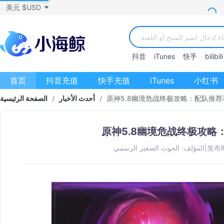
美元 $USD
抖音
iTunes
快手
bilibili
首页
抖音充值
快手充值
iTunes
小红书
原神5.8幽境危战终极攻略：配队推
/
أحدث الأخبار
/
الصفحة الرئيسية
原神5.8幽境危战终极攻略
发布时
|
المؤلف: الحوت الصغير الرسمي