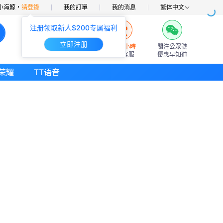
小海鯨，
請登錄
我的訂單
我的消息
繁体中文
注册领取新人$200专属福利
立即注册
7×24小時
關注公眾號
在線客服
優惠早知道
荣耀
TT语音