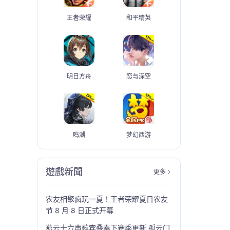
王者荣耀
和平精英
明日方舟
恋与深空
鸣潮
梦幻西游
遊戲新聞
更多
农友相聚疯玩一夏！王者荣耀夏日农友
节 8 月 8 日正式开幕
燕云十六声蕤宾叠奏下赛季更新 孤云门