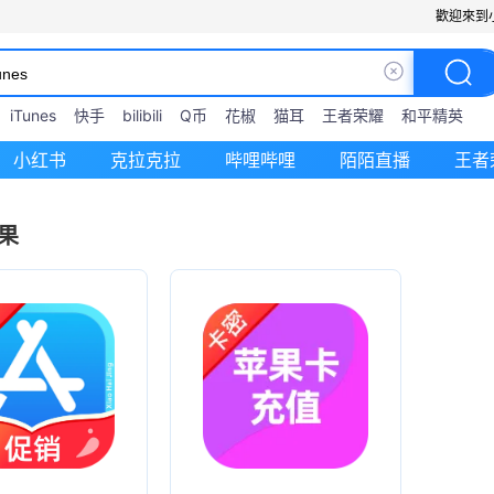
歡迎來到
iTunes
快手
bilibili
Q币
花椒
猫耳
王者荣耀
和平精英
小红书
克拉克拉
哔哩哔哩
陌陌直播
王者
果