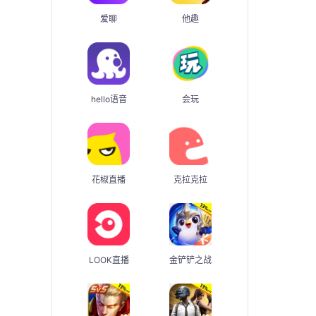
爱聊
他趣
hello语音
会玩
花椒直播
克拉克拉
LOOK直播
金铲铲之战