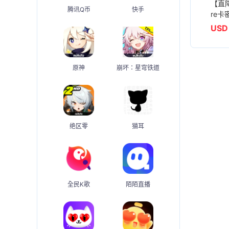
【直降
腾讯Q币
快手
re卡
USD 
原神
崩坏：星穹铁道
绝区零
猫耳
全民K歌
陌陌直播