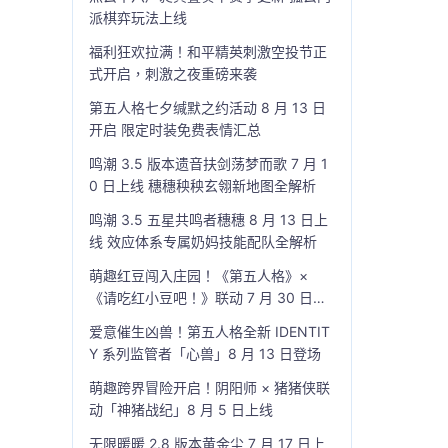
派棋弈玩法上线
福利狂欢拉满！和平精英刺激空投节正
式开启，刺激之夜重磅来袭
第五人格七夕缄默之约活动 8 月 13 日
开启 限定时装免费表情汇总
鸣潮 3.5 版本遗音扶剑荡梦而歌 7 月 1
0 日上线 穗穗秧秧玄翎新地图全解析
鸣潮 3.5 五星共鸣者穗穗 8 月 13 日上
线 效应体系专属奶妈技能配队全解析
萌趣红豆闯入庄园！《第五人格》×
《请吃红小豆吧！》联动 7 月 30 日开
启
爱意催生凶兽！第五人格全新 IDENTIT
Y 系列监管者「心兽」8 月 13 日登场
萌趣跨界冒险开启！阴阳师 × 猪猪侠联
动「神猪战纪」8 月 5 日上线
无限暖暖 2.8 版本黄金尘 7 月 17 日上