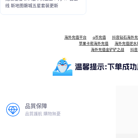
线 新地图磐城五星套装更新
海外充值平台
q币充值
抖音钻石海外充
苹果卡密海外充值
海外充值逆水
海外充值金铲铲之战
抖音
品質保障
品質護航 購物無憂