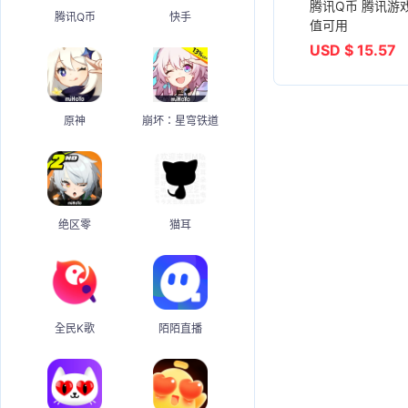
腾讯Q币 腾讯游
腾讯Q币
快手
值可用
USD $ 15.57
原神
崩坏：星穹铁道
绝区零
猫耳
全民K歌
陌陌直播