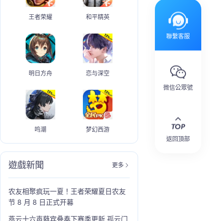
王者荣耀
和平精英
聯繫客服
明日方舟
恋与深空
微信公眾號
鸣潮
梦幻西游
返回頂部
遊戲新聞
更多
农友相聚疯玩一夏！王者荣耀夏日农友
节 8 月 8 日正式开幕
燕云十六声蕤宾叠奏下赛季更新 孤云门