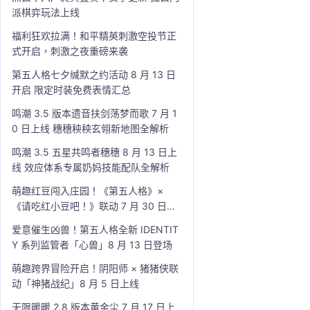
派棋弈玩法上线
福利狂欢拉满！和平精英刺激空投节正
式开启，刺激之夜重磅来袭
第五人格七夕缄默之约活动 8 月 13 日
开启 限定时装免费表情汇总
鸣潮 3.5 版本遗音扶剑荡梦而歌 7 月 1
0 日上线 穗穗秧秧玄翎新地图全解析
鸣潮 3.5 五星共鸣者穗穗 8 月 13 日上
线 效应体系专属奶妈技能配队全解析
萌趣红豆闯入庄园！《第五人格》×
《请吃红小豆吧！》联动 7 月 30 日开
启
爱意催生凶兽！第五人格全新 IDENTIT
Y 系列监管者「心兽」8 月 13 日登场
萌趣跨界冒险开启！阴阳师 × 猪猪侠联
动「神猪战纪」8 月 5 日上线
无限暖暖 2.8 版本黄金尘 7 月 17 日上