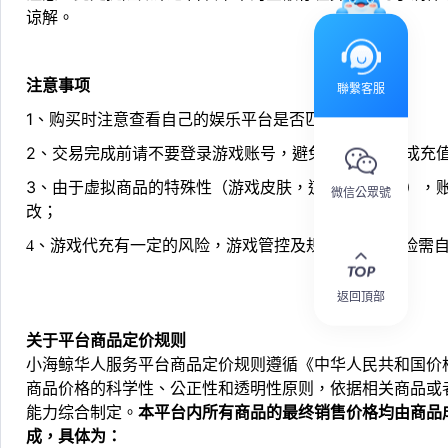
谅解。
注意事项
聯繫客服
1、购买时注意查看自己的娱乐平台是否匹配；
2、交易完成前请不要登录游戏账号，避免由于顶号造成充
3、由于虚拟商品的特殊性（游戏皮肤，道具，会员等），
微信公眾號
改；
4、游戏代充有一定的风险，游戏管控及规则处罚等风险需
返回頂部
关于平台商品定价规则
小海鲸华人服务平台商品定价规则遵循《中华人民共和国价
商品价格的科学性、公正性和透明性原则，依据相关商品或
能力综合制定。
本平台内所有商品的最终销售价格均由商品
成，具体为：