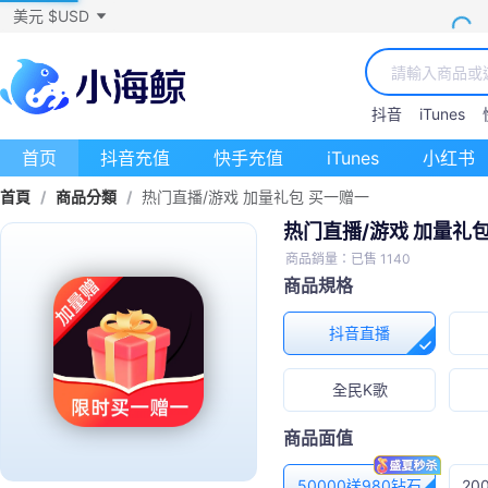
美元 $USD
抖音
iTunes
首页
抖音充值
快手充值
iTunes
小红书
首頁
/
商品分類
/
热门直播/游戏 加量礼包 买一赠一
热门直播/游戏 加量礼
商品銷量：已售 1140
商品規格
抖音直播
全民K歌
商品面值
50000送980钻石
20