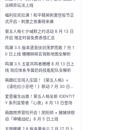
派棋弈玩法上线
福利狂欢拉满！和平精英刺激空投节正
式开启，刺激之夜重磅来袭
第五人格七夕缄默之约活动 8 月 13 日
开启 限定时装免费表情汇总
鸣潮 3.5 版本遗音扶剑荡梦而歌 7 月 1
0 日上线 穗穗秧秧玄翎新地图全解析
鸣潮 3.5 五星共鸣者穗穗 8 月 13 日上
线 效应体系专属奶妈技能配队全解析
萌趣红豆闯入庄园！《第五人格》×
《请吃红小豆吧！》联动 7 月 30 日开
启
爱意催生凶兽！第五人格全新 IDENTIT
Y 系列监管者「心兽」8 月 13 日登场
萌趣跨界冒险开启！阴阳师 × 猪猪侠联
动「神猪战纪」8 月 5 日上线
无限暖暖 2.8 版本黄金尘 7 月 17 日上