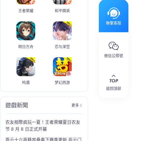
王者荣耀
和平精英
聯繫客服
明日方舟
恋与深空
微信公眾號
鸣潮
梦幻西游
返回頂部
遊戲新聞
更多
农友相聚疯玩一夏！王者荣耀夏日农友
节 8 月 8 日正式开幕
燕云十六声蕤宾叠奏下赛季更新 孤云门