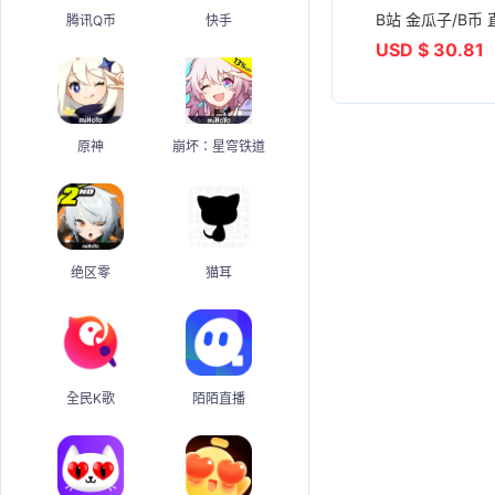
B站 金瓜子/B币 
腾讯Q币
快手
USD $ 30.81
原神
崩坏：星穹铁道
绝区零
猫耳
全民K歌
陌陌直播