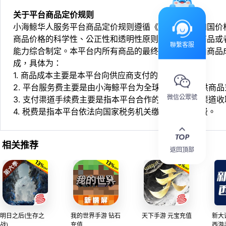
关于平台商品定价规则
小海鲸华人服务平台商品定价规则遵循《中华人民共和国价
商品价格的科学性、公正性和透明性原则，依据相关商品或
聯繫客服
能力综合制定。本平台内所有商品的最终销售价格均由商品
成，具体为：
1. 商品成本主要是本平台向供应商支付的采购成本；
2. 平台服务费主要是由小海鲸平台为全球华人用户提供商
微信公眾號
3. 支付渠道手续费主要是指本平台合作的第三方支付渠道
4. 税费是指本平台依法向国家税务机关缴纳的各项税费。
相关推荐
返回頂部
明日之后(生存之
我的世界手游 钻石
天下手游 元宝充值
新大
战)
充值
西游