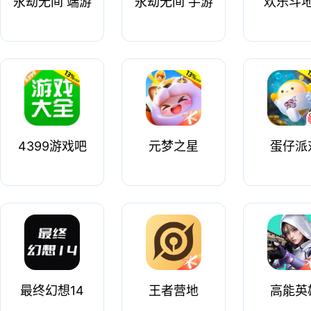
永劫无间 端游
永劫无间 手游
欢乐斗
4399游戏吧
元梦之星
蛋仔派
最终幻想14
王者营地
高能英