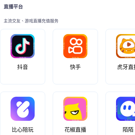
直播平台
主流交友、游戏直播充值服务
抖音
快手
虎牙直
比心陪玩
花椒直播
陌陌