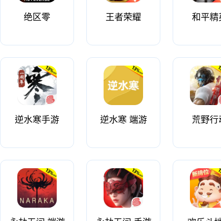
绝区零
王者荣耀
和平精
逆水寒手游
逆水寒 端游
荒野行