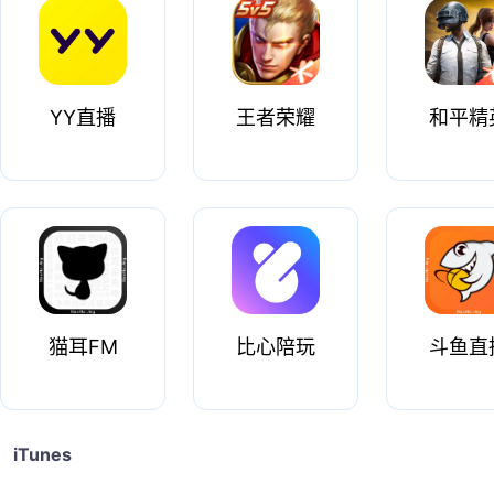
YY直播
王者荣耀
和平精
猫耳FM
比心陪玩
斗鱼直
iTunes