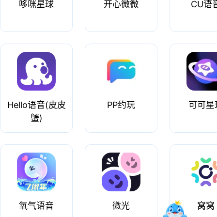
哆咪星球
开心微微
CU语
Hello语音(皮皮
PP约玩
可可星
蟹)
氧气语音
微光
窝窝