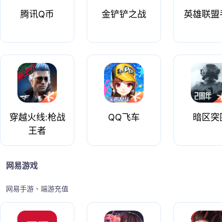
腾讯Q币
金铲铲之战
英雄联盟
穿越火线:枪战
QQ飞车
暗区突
王者
网易游戏
网易手游、端游充值