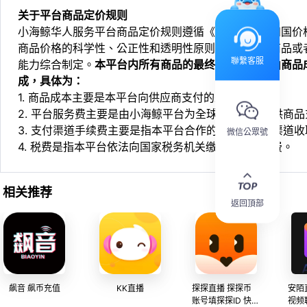
关于平台商品定价规则
小海鲸华人服务平台商品定价规则遵循《中华人民共和国价
商品价格的科学性、公正性和透明性原则，依据相关商品或
聯繫客服
能力综合制定。
本平台内所有商品的最终销售价格均由商品
成，具体为：
1. 商品成本主要是本平台向供应商支付的采购成本；
2. 平台服务费主要是由小海鲸平台为全球华人用户提供商
3. 支付渠道手续费主要是指本平台合作的第三方支付渠道
微信公眾號
4. 税费是指本平台依法向国家税务机关缴纳的各项税费。
相关推荐
返回頂部
飙音 飙币充值
KK直播
探探直播 探探币
安陌
账号填探探ID 快速
视频