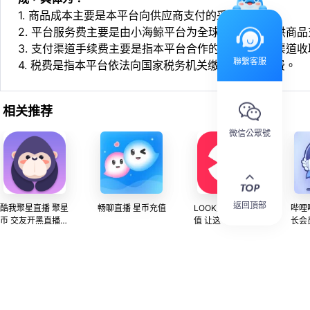
1. 商品成本主要是本平台向供应商支付的采购成本；
2. 平台服务费主要是由小海鲸平台为全球华人用户提供商
3. 支付渠道手续费主要是指本平台合作的第三方支付渠道
聯繫客服
4. 税费是指本平台依法向国家税务机关缴纳的各项税费。
相关推荐
微信公眾號
返回頂部
酷我聚星直播 聚星
畅聊直播 星币充值
LOOK直播 音符充
哔哩
币 交友开黑直播聊
值 让这个世界看见
长会
天平台 充值服务
你 网易云音乐旗下
直播产品