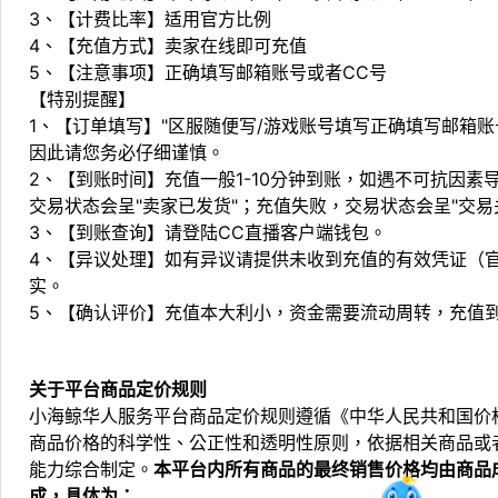
3、【计费比率】适用官方比例
4、【充值方式】卖家在线即可充值
5、【注意事项】正确填写邮箱账号或者CC号
【特别提醒】
1、【订单填写】"区服随便写/游戏账号填写正确填写邮箱
因此请您务必仔细谨慎。
2、【到账时间】充值一般1-10分钟到账，如遇不可抗因
交易状态会呈"卖家已发货"；充值失败，交易状态会呈"交易
3、【到账查询】请登陆CC直播客户端钱包。
4、【异议处理】如有异议请提供未收到充值的有效凭证（
实。
5、【确认评价】充值本大利小，资金需要流动周转，充值
关于平台商品定价规则
小海鲸华人服务平台商品定价规则遵循《中华人民共和国价
商品价格的科学性、公正性和透明性原则，依据相关商品或
能力综合制定。
本平台内所有商品的最终销售价格均由商品
成，具体为：