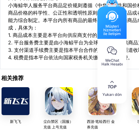
小海鲸华人服务平台商品定价规则遵循《中华人民共和国价
商品价格的科学性、公正性和透明性原则，依据相关商品或
能力综合制定。本平台内所有商品的最终销售价格均由商品
Müşteri
成，具体为：
hizmetleri
ile iletişim
1. 商品成本主要是本平台向供应商支付的采购成本；
2. 平台服务费主要是由小海鲸平台为全球华人用户提供商
3. 支付渠道手续费主要是指本平台合作的第三方支付渠道
4. 税费是指本平台依法向国家税务机关缴纳的各项税费。
WeChat
Halk Hesabı
相关推荐
Yukarı dön
新飞飞
尘白禁区（国服）
西游·笔绘西行 金
充值 上号充值
券充值