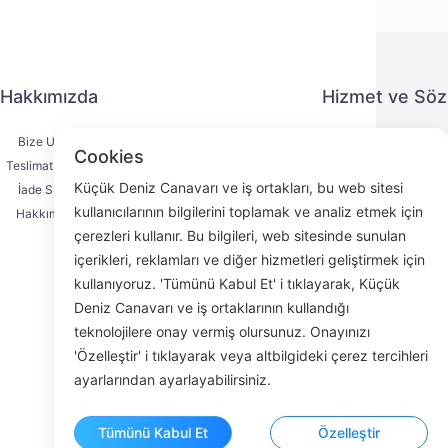
Hakkımızda
Hizmet ve Sö
Bize Ulaşın
Gizlilik Politika
Cookies
Teslimat Süreci
Ödeme Yönte
Küçük Deniz Canavarı ve iş ortakları, bu web sitesi
İade Süreci
Hizmet Sözleşm
kullanıcılarının bilgilerini toplamak ve analiz etmek için
Hakkımızda
KYC
çerezleri kullanır. Bu bilgileri, web sitesinde sunulan
içerikleri, reklamları ve diğer hizmetleri geliştirmek için
kullanıyoruz. 'Tümünü Kabul Et' i tıklayarak, Küçük
Deniz Canavarı ve iş ortaklarının kullandığı
Face
teknolojilere onay vermiş olursunuz. Onayınızı
'Özelleştir' i tıklayarak veya altbilgideki çerez tercihleri
ROOM 23
ayarlarından ayarlayabilirsiniz.
Tümünü Kabul Et
Özelleştir