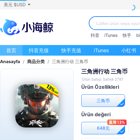
美元 $USD
抖音
iTunes
快手
bi
首页
抖音充值
快手充值
iTunes
小红书
Anasayfa
/
商品分类
/
三角洲行动 三角币
三角洲行动 三角币
Ürün Satışı: Satıldı 2787
Ürün Özellikleri
三角币
Ürün değeri
648元