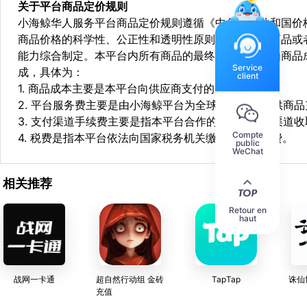
关于平台商品定价规则
小海鲸华人服务平台商品定价规则遵循《中华人民共和国价
商品价格的科学性、公正性和透明性原则，依据相关商品或
能力综合制定。本平台内所有商品的最终销售价格均由商品
Service
成，具体为：
client
1. 商品成本主要是本平台向供应商支付的采购成本；
2. 平台服务费主要是由小海鲸平台为全球华人用户提供商
3. 支付渠道手续费主要是指本平台合作的第三方支付渠道
Compte
4. 税费是指本平台依法向国家税务机关缴纳的各项税费。
public
WeChat
相关推荐
Retour en
haut
战网一卡通
超自然行动组 金砖
TapTap
诛仙
充值