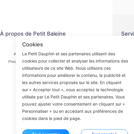
À propos de Petit Baleine
Serv
Cookies
Nous contacter
Politiq
Le Petit Dauphin et ses partenaires utilisent des
Processus d'expédition
Méth
cookies pour collecter et analyser les informations des
Processus de remboursement
Ac
utilisateurs de ce site Web. Nous utilisons ces
À propos de nous
informations pour améliorer le contenu, la publicité et
les autres services proposés sur le site. En cliquant
sur « Accepter tout », vous acceptez la technologie
utilisée par Le Petit Dauphin et ses partenaires. Vous
Face
pouvez ajuster votre consentement en cliquant sur «
Personnaliser » ou en accédant aux préférences de
ROOM 23
cookies dans le pied de page.