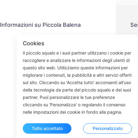
Informazioni su Piccola Balena
Se
Contattaci
P
Cookies
Processo di spedizione
M
Il piccolo squalo e i suoi partner utilizzano i cookie per
Processo di rimborso
raccogliere e analizzare le informazioni degli utenti di
Chi siamo
questo sito web. Utilizziamo queste informazioni per
migliorare i contenuti, la pubblicità e altri servizi offerti
sul sito. Cliccando su 'Accetta tutto' acconsenti all'uso
della tecnologia da parte del piccolo squalo e dei suoi
Face
partner. Puoi personalizzare le tue preferenze
cliccando su 'Personalizza' o regolando il consenso
ROOM 23
nelle impostazioni dei cookie in fondo alla pagina.
Tutto accettato
Personalizzato