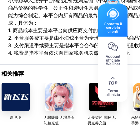
小海鲸华人服务平台商品定价规则遵循《中华人民共和国价
商品价格的科学性、公正性和透明性原则，依据相关商品或
能力综合制定。本平台内所有商品的最终销售价格均由商品
成，具体为：
Contatta il
servizio
1. 商品成本主要是本平台向供应商支付的采购成本；
clienti
2. 平台服务费主要是由小海鲸平台为全球华人用户提供商
3. 支付渠道手续费主要是指本平台合作的第三方支付渠道
4. 税费是指本平台依法向国家税务机关缴纳的各项税费。
Account
ufficiale
WeChat
相关推荐
Torna
all'inizio
新飞飞
无限暖暖 无垠星石
无畏契约 国服 无
米哈
礼包充值
畏点券充值
手游